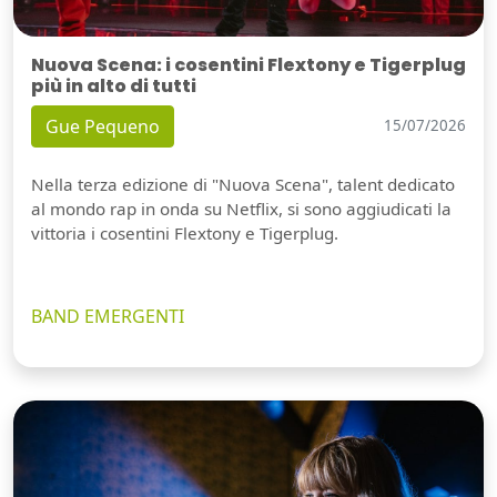
Nuova Scena: i cosentini Flextony e Tigerplug
più in alto di tutti
Gue Pequeno
15/07/2026
Nella terza edizione di "Nuova Scena", talent dedicato
al mondo rap in onda su Netflix, si sono aggiudicati la
vittoria i cosentini Flextony e Tigerplug.
BAND EMERGENTI