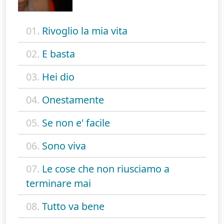
01.
Rivoglio la mia vita
02.
E basta
03.
Hei dio
04.
Onestamente
05.
Se non e' facile
06.
Sono viva
07.
Le cose che non riusciamo a
terminare mai
08.
Tutto va bene