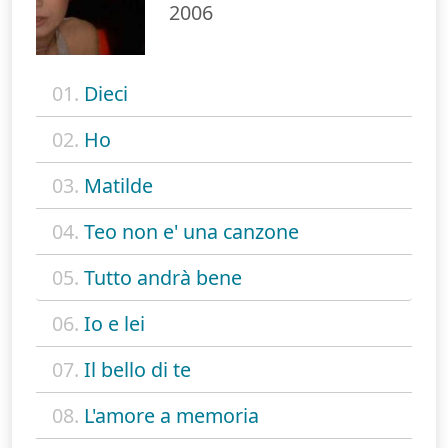
2006
01.
Dieci
02.
Ho
03.
Matilde
04.
Teo non e' una canzone
05.
Tutto andrà bene
06.
Io e lei
07.
Il bello di te
08.
L'amore a memoria