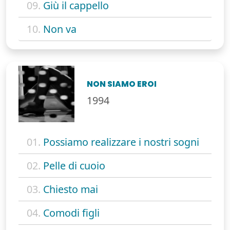
09.
Giù il cappello
10.
Non va
NON SIAMO EROI
1994
01.
Possiamo realizzare i nostri sogni
02.
Pelle di cuoio
03.
Chiesto mai
04.
Comodi figli