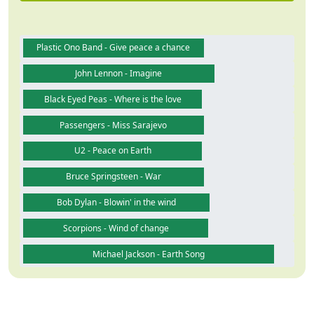
Plastic Ono Band - Give peace a chance
John Lennon - Imagine
Black Eyed Peas - Where is the love
Passengers - Miss Sarajevo
U2 - Peace on Earth
Bruce Springsteen - War
Bob Dylan - Blowin' in the wind
Scorpions - Wind of change
Michael Jackson - Earth Song