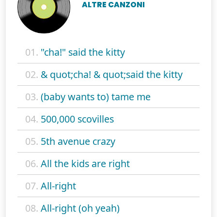
ALTRE CANZONI
01.
"cha!" said the kitty
02.
& quot;cha! & quot;said the kitty
03.
(baby wants to) tame me
04.
500,000 scovilles
05.
5th avenue crazy
06.
All the kids are right
07.
All-right
08.
All-right (oh yeah)