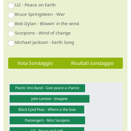
U2 - Peace on Earth
Bruce Springsteen - War
Bob Dylan - Blowin' in the wind
Scorpions - Wind of change
Michael Jackson - Earth Song
Vota Sondaggio
Risultati sondaggio
Plastic Ono Band - Give peace a chance
John Lennon - Imagine
Black Eyed Peas - Where is the love
Passengers - Miss Sarajevo
U2 - Peace on Earth