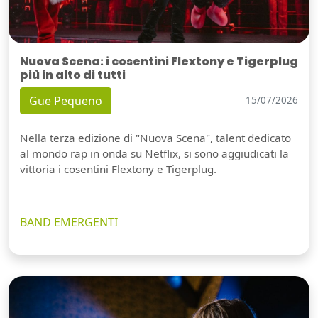
Nuova Scena: i cosentini Flextony e Tigerplug
più in alto di tutti
Gue Pequeno
15/07/2026
Nella terza edizione di "Nuova Scena", talent dedicato
al mondo rap in onda su Netflix, si sono aggiudicati la
vittoria i cosentini Flextony e Tigerplug.
BAND EMERGENTI