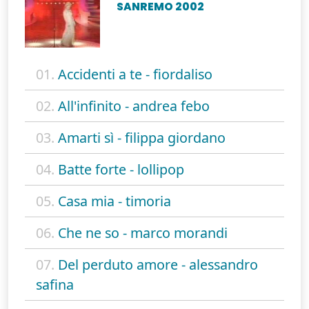
SANREMO 2002
01.
Accidenti a te - fiordaliso
02.
All'infinito - andrea febo
03.
Amarti sì - filippa giordano
04.
Batte forte - lollipop
05.
Casa mia - timoria
06.
Che ne so - marco morandi
07.
Del perduto amore - alessandro
safina