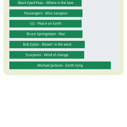
Black Eyed Peas - Where is the love
Passengers - Miss Sarajevo
U2 - Peace on Earth
Bruce Springsteen - War
Bob Dylan - Blowin' in the wind
Scorpions - Wind of change
Michael Jackson - Earth Song