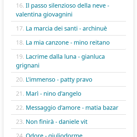
16.
Il passo silenzioso della neve -
valentina giovagnini
17.
La marcia dei santi - archinuè
18.
La mia canzone - mino reitano
19.
Lacrime dalla luna - gianluca
grignani
20.
L'immenso - patty pravo
21.
Marì - nino d'angelo
22.
Messaggio d'amore - matia bazar
23.
Non finirà - daniele vit
24.
Odore - giuliodorme