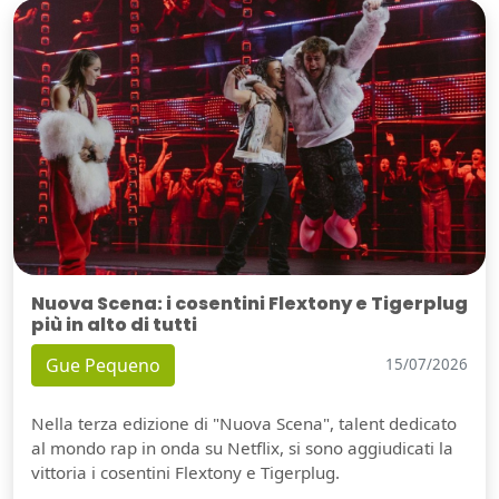
Nuova Scena: i cosentini Flextony e Tigerplug
più in alto di tutti
Gue Pequeno
15/07/2026
Nella terza edizione di "Nuova Scena", talent dedicato
al mondo rap in onda su Netflix, si sono aggiudicati la
vittoria i cosentini Flextony e Tigerplug.