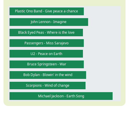
Plastic Ono Band - Give peace a chance
John Lennon - Imagine
Black Eyed Peas - Where is the love
Passengers - Miss Sarajevo
U2 - Peace on Earth
Bruce Springsteen - War
Bob Dylan - Blowin' in the wind
Scorpions - Wind of change
Michael Jackson - Earth Song