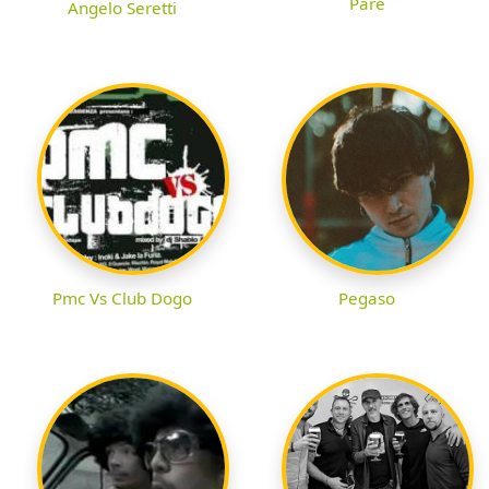
Pare
Angelo Seretti
Pmc Vs Club Dogo
Pegaso