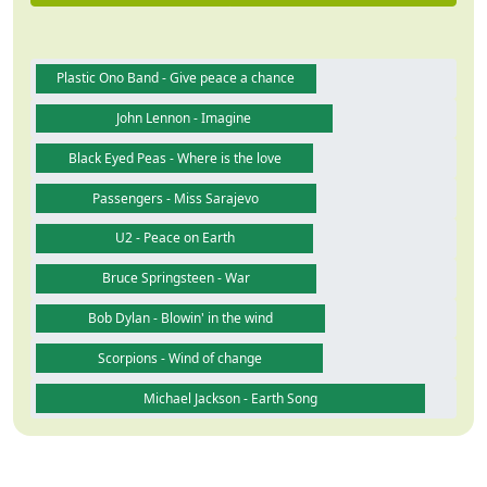
Plastic Ono Band - Give peace a chance
John Lennon - Imagine
Black Eyed Peas - Where is the love
Passengers - Miss Sarajevo
U2 - Peace on Earth
Bruce Springsteen - War
Bob Dylan - Blowin' in the wind
Scorpions - Wind of change
Michael Jackson - Earth Song