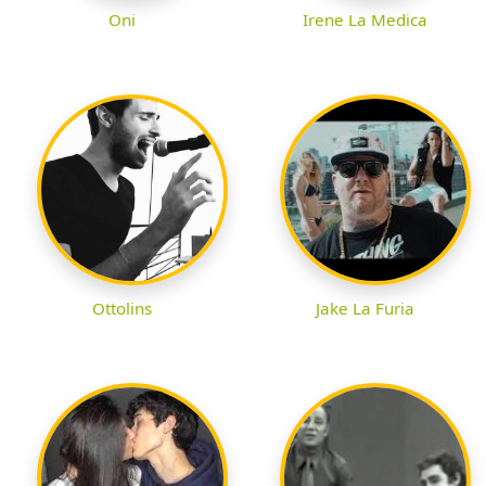
Oni
Irene La Medica
Ottolins
Jake La Furia