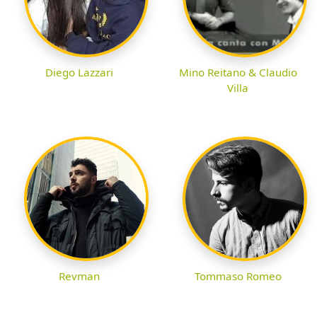
Diego Lazzari
Mino Reitano & Claudio
Villa
Revman
Tommaso Romeo