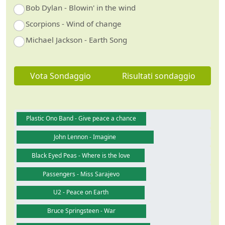
Bob Dylan - Blowin' in the wind
Scorpions - Wind of change
Michael Jackson - Earth Song
Vota Sondaggio
Risultati sondaggio
Plastic Ono Band - Give peace a chance
John Lennon - Imagine
Black Eyed Peas - Where is the love
Passengers - Miss Sarajevo
U2 - Peace on Earth
Bruce Springsteen - War