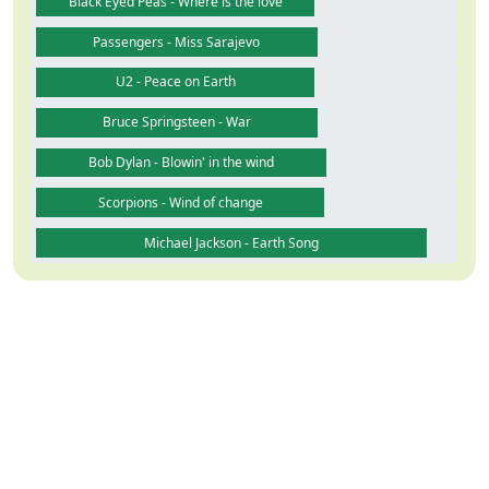
Black Eyed Peas - Where is the love
Passengers - Miss Sarajevo
U2 - Peace on Earth
Bruce Springsteen - War
Bob Dylan - Blowin' in the wind
Scorpions - Wind of change
Michael Jackson - Earth Song