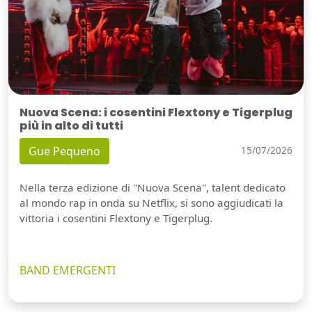
Nuova Scena: i cosentini Flextony e Tigerplug
più in alto di tutti
Gue Pequeno
15/07/2026
Nella terza edizione di "Nuova Scena", talent dedicato
al mondo rap in onda su Netflix, si sono aggiudicati la
vittoria i cosentini Flextony e Tigerplug.
BAND EMERGENTI