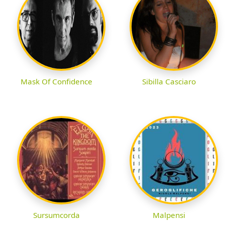
Mask Of Confidence
Sibilla Casciaro
Sursumcorda
Malpensi