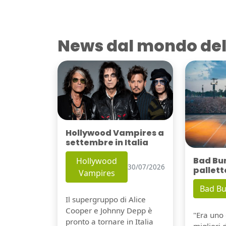
News dal mondo del
Hollywood Vampires a
settembre in Italia
Bad Bu
Hollywood
30/07/2026
pallett
Vampires
Bad B
Il supergruppo di Alice
Cooper e Johnny Depp è
"Era uno 
pronto a tornare in Italia
migliori 