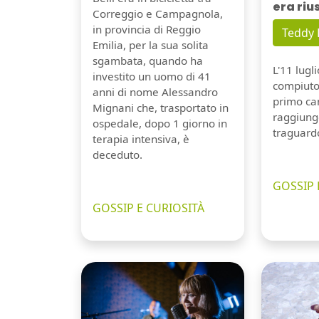
era riu
Correggio e Campagnola,
in provincia di Reggio
Teddy
Emilia, per la sua solita
sgambata, quando ha
L'11 lugl
investito un uomo di 41
compiuto 
anni di nome Alessandro
primo can
Mignani che, trasportato in
raggiung
ospedale, dopo 1 giorno in
traguard
terapia intensiva, è
deceduto.
GOSSIP 
GOSSIP E CURIOSITÀ