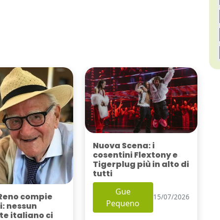
Nuova Scena: i
cosentini Flextony e
Tigerplug più in alto di
tutti
Gue
Reno compie
15/07/2026
Pequeno
i: nessun
e italiano ci