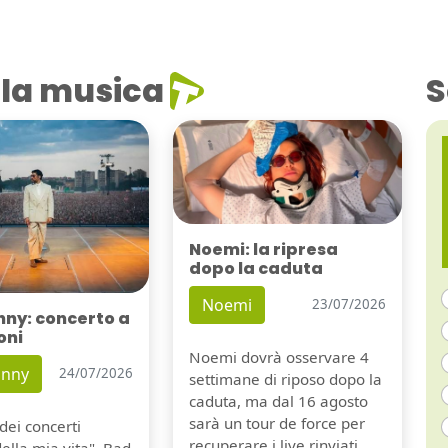
la musica
S
Noemi: la ripresa
dopo la caduta
Noemi
23/07/2026
nny: concerto a
oni
Noemi dovrà osservare 4
unny
24/07/2026
settimane di riposo dopo la
caduta, ma dal 16 agosto
sarà un tour de force per
dei concerti
recuperare i live rinviati.
della mia vita". Bad