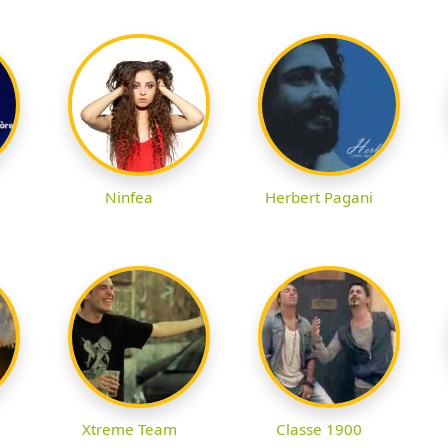
Ninfea
Herbert Pagani
Xtreme Team
Classe 1900