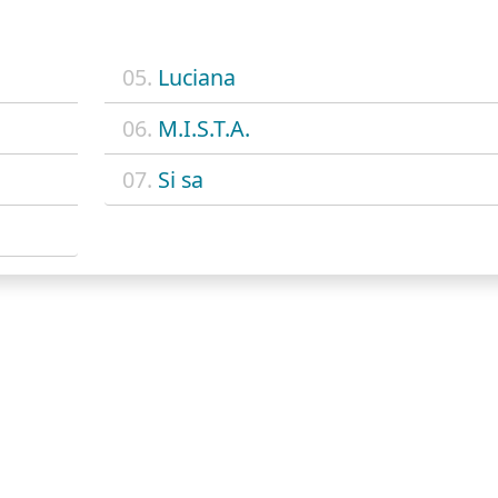
05.
Luciana
06.
M.I.S.T.A.
07.
Si sa