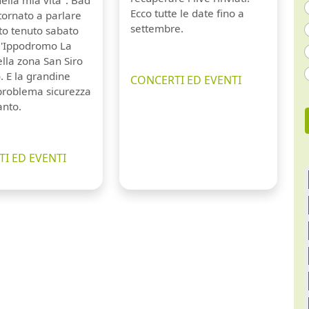
Ecco tutte le date fino a
tornato a parlare
settembre.
to tenuto sabato
ll'Ippodromo La
lla zona San Siro
. E la grandine
CONCERTI ED EVENTI
 problema sicurezza
anto.
I ED EVENTI