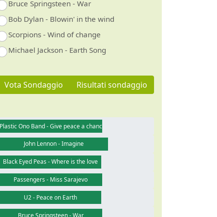
Bruce Springsteen - War
Bob Dylan - Blowin' in the wind
Scorpions - Wind of change
Michael Jackson - Earth Song
Vota Sondaggio
Risultati sondaggio
Plastic Ono Band - Give peace a chance
John Lennon - Imagine
Black Eyed Peas - Where is the love
Passengers - Miss Sarajevo
U2 - Peace on Earth
Bruce Springsteen - War