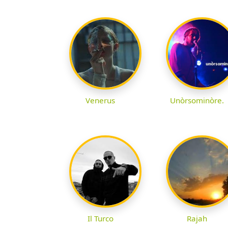
Venerus
Unòrsominòre.
Il Turco
Rajah