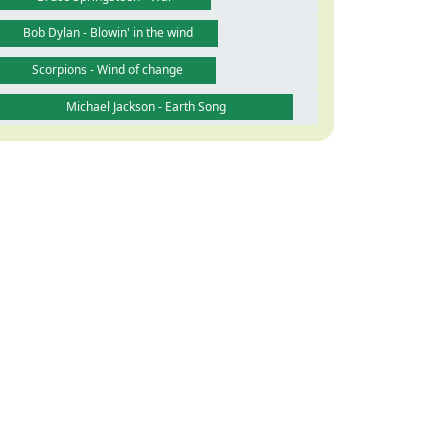
Bob Dylan - Blowin' in the wind
Scorpions - Wind of change
Michael Jackson - Earth Song