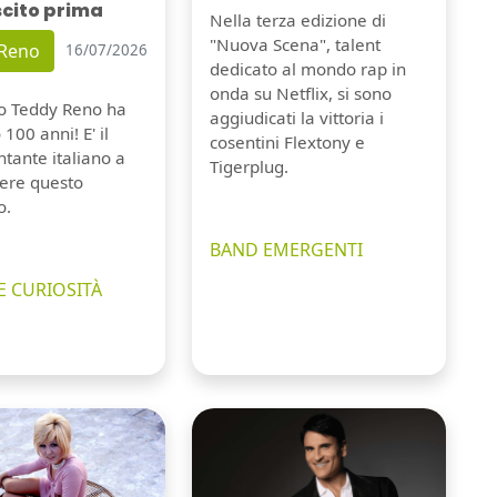
scito prima
Nella terza edizione di
"Nuova Scena", talent
 Reno
16/07/2026
dedicato al mondo rap in
onda su Netflix, si sono
io Teddy Reno ha
aggiudicati la vittoria i
100 anni! E' il
cosentini Flextony e
tante italiano a
Tigerplug.
ere questo
o.
BAND EMERGENTI
E CURIOSITÀ