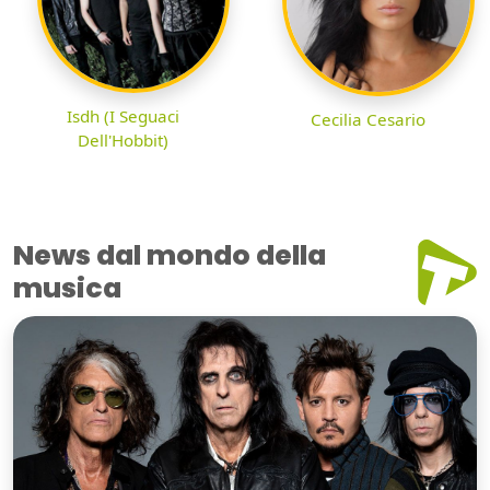
Isdh (I Seguaci
Cecilia Cesario
Dell'Hobbit)
News dal mondo della
musica