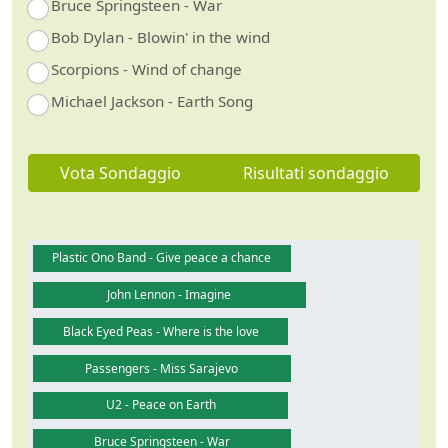
Bruce Springsteen - War
Bob Dylan - Blowin' in the wind
Scorpions - Wind of change
Michael Jackson - Earth Song
Vota Sondaggio
Risultati sondaggio
Plastic Ono Band - Give peace a chance
John Lennon - Imagine
Black Eyed Peas - Where is the love
Passengers - Miss Sarajevo
U2 - Peace on Earth
Bruce Springsteen - War