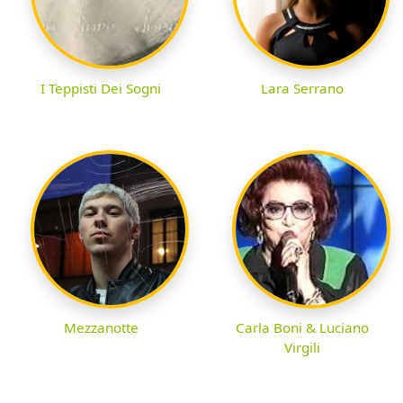
I Teppisti Dei Sogni
Lara Serrano
Mezzanotte
Carla Boni & Luciano
Virgili