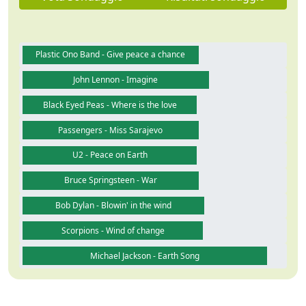
Plastic Ono Band - Give peace a chance
John Lennon - Imagine
Black Eyed Peas - Where is the love
Passengers - Miss Sarajevo
U2 - Peace on Earth
Bruce Springsteen - War
Bob Dylan - Blowin' in the wind
Scorpions - Wind of change
Michael Jackson - Earth Song