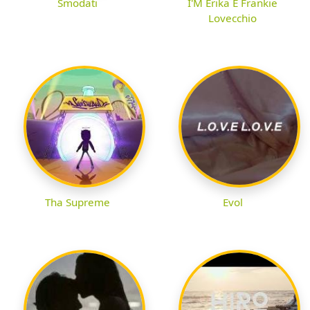
Smodati
I'M Erika E Frankie
Lovecchio
Tha Supreme
Evol