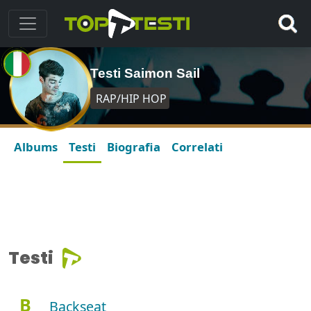
Testi Saimon Sail
RAP/HIP HOP
Albums
Testi
Biografia
Correlati
Testi
B
Backseat