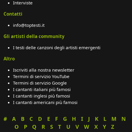
Interviste
Contatti
info@toptesti.it
Gli artisti della community
I testi delle canzoni degli artisti emergenti
Altro
Iscriviti alla nostra newsletter
Termini di servizio YouTube
Termini di servizio Google
I cantanti italiani più famosi
I cantanti inglesi più famosi
I cantanti americani più famosi
#
A
B
C
D
E
F
G
H
I
J
K
L
M
N
O
P
Q
R
S
T
U
V
W
X
Y
Z