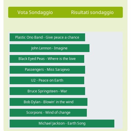
Vota Sondaggio
Risultati sondaggio
Plastic Ono Band - Give peace a chance
John Lennon - Imagine
Black Eyed Peas - Where is the love
Passengers - Miss Sarajevo
U2 - Peace on Earth
Bruce Springsteen - War
Bob Dylan - Blowin' in the wind
Scorpions - Wind of change
Michael Jackson - Earth Song