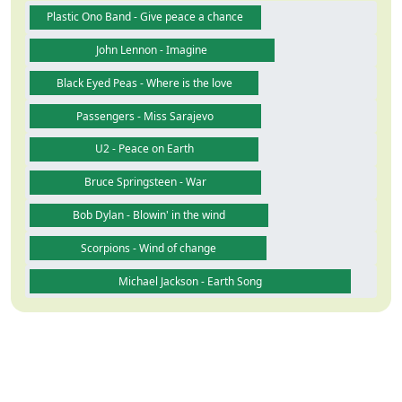
Plastic Ono Band - Give peace a chance
John Lennon - Imagine
Black Eyed Peas - Where is the love
Passengers - Miss Sarajevo
U2 - Peace on Earth
Bruce Springsteen - War
Bob Dylan - Blowin' in the wind
Scorpions - Wind of change
Michael Jackson - Earth Song