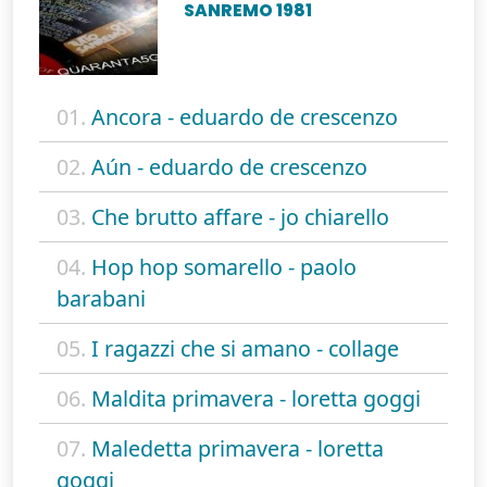
SANREMO 1981
01.
Ancora - eduardo de crescenzo
02.
Aún - eduardo de crescenzo
03.
Che brutto affare - jo chiarello
04.
Hop hop somarello - paolo
barabani
05.
I ragazzi che si amano - collage
06.
Maldita primavera - loretta goggi
07.
Maledetta primavera - loretta
goggi