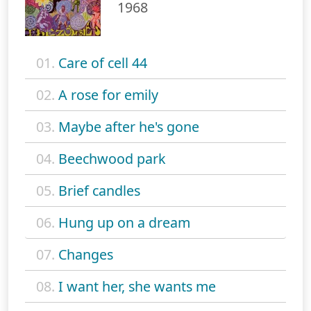
1968
01.
Care of cell 44
02.
A rose for emily
03.
Maybe after he's gone
04.
Beechwood park
05.
Brief candles
06.
Hung up on a dream
07.
Changes
08.
I want her, she wants me