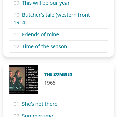
09.
This will be our year
10.
Butcher's tale (western front
1914)
11.
Friends of mine
12.
Time of the season
THE ZOMBIES
1965
01.
She's not there
02.
Summertime