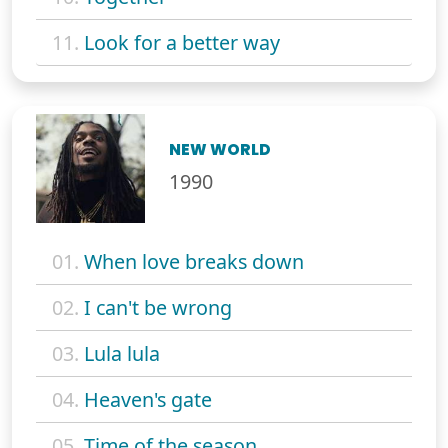
11.
Look for a better way
NEW WORLD
1990
01.
When love breaks down
02.
I can't be wrong
03.
Lula lula
04.
Heaven's gate
05.
Time of the season