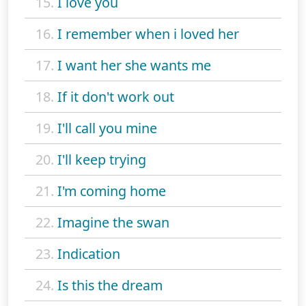
15.
I love you
16.
I remember when i loved her
17.
I want her she wants me
18.
If it don't work out
19.
I'll call you mine
20.
I'll keep trying
21.
I'm coming home
22.
Imagine the swan
23.
Indication
24.
Is this the dream