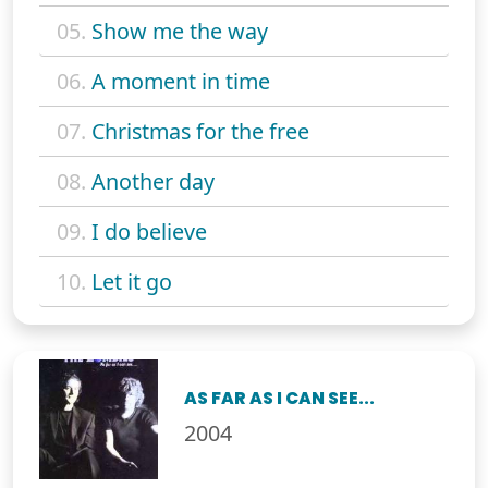
05.
Show me the way
06.
A moment in time
07.
Christmas for the free
08.
Another day
09.
I do believe
10.
Let it go
AS FAR AS I CAN SEE...
2004