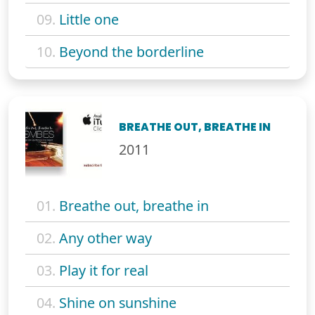
09.
Little one
10.
Beyond the borderline
BREATHE OUT, BREATHE IN
2011
01.
Breathe out, breathe in
02.
Any other way
03.
Play it for real
04.
Shine on sunshine