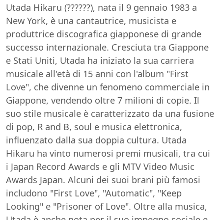
Utada Hikaru (??????), nata il 9 gennaio 1983 a
New York, è una cantautrice, musicista e
produttrice discografica giapponese di grande
successo internazionale. Cresciuta tra Giappone
e Stati Uniti, Utada ha iniziato la sua carriera
musicale all'età di 15 anni con l'album "First
Love", che divenne un fenomeno commerciale in
Giappone, vendendo oltre 7 milioni di copie. Il
suo stile musicale è caratterizzato da una fusione
di pop, R and B, soul e musica elettronica,
influenzato dalla sua doppia cultura. Utada
Hikaru ha vinto numerosi premi musicali, tra cui
i Japan Record Awards e gli MTV Video Music
Awards Japan. Alcuni dei suoi brani più famosi
includono "First Love", "Automatic", "Keep
Looking" e "Prisoner of Love". Oltre alla musica,
Utada è anche nota per il suo impegno sociale e