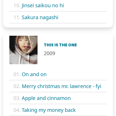
10.
Jinsei saikou no hi
11.
Sakura nagashi
THIS IS THE ONE
2009
01.
On and on
02.
Merry christmas mr. lawrence - fyi
03.
Apple and cinnamon
04.
Taking my money back