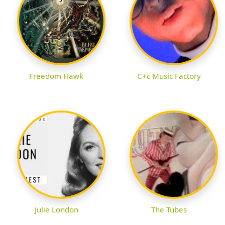
Freedom Hawk
C+c Music Factory
Julie London
The Tubes