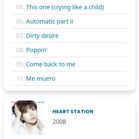
05.
This one (crying like a child)
06.
Automatic part ii
07.
Dirty desire
08.
Poppin'
09.
Come back to me
10.
Me muero
HEART STATION
2008