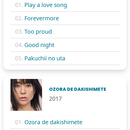
01.
Play a love song
02.
Forevermore
03.
Too proud
04.
Good night
05.
Pakuchii no uta
OZORA DE DAKISHIMETE
2017
01.
Ozora de dakishimete