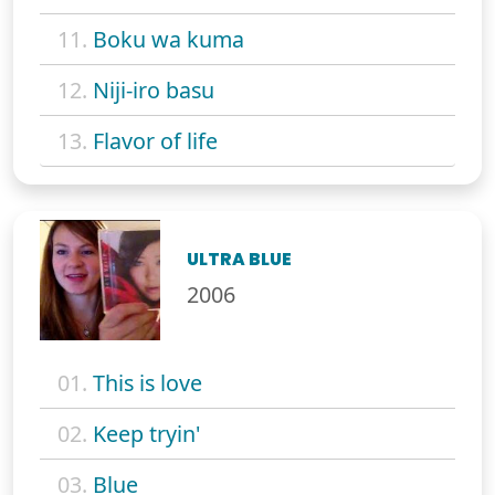
11.
Boku wa kuma
12.
Niji-iro basu
13.
Flavor of life
ULTRA BLUE
2006
01.
This is love
02.
Keep tryin'
03.
Blue