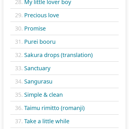
28.
My little lover boy
29.
Precious love
30.
Promise
31.
Purei booru
32.
Sakura drops (translation)
33.
Sanctuary
34.
Sangurasu
35.
Simple & clean
36.
Taimu rimitto (romanji)
37.
Take a little while