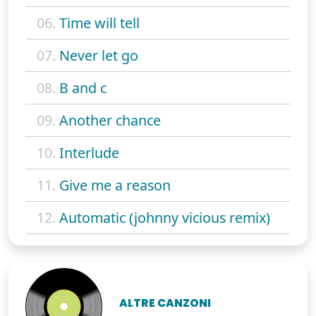
06.
Time will tell
07.
Never let go
08.
B and c
09.
Another chance
10.
Interlude
11.
Give me a reason
12.
Automatic (johnny vicious remix)
ALTRE CANZONI