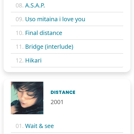
08.
A.S.A.P.
09.
Uso mitaina i love you
10.
Final distance
11.
Bridge (interlude)
12.
Hikari
DISTANCE
2001
01.
Wait & see