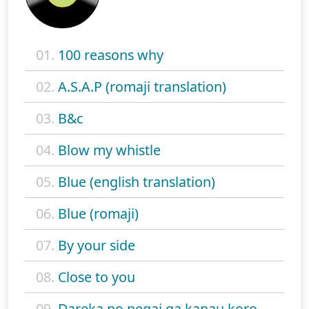
01.
100 reasons why
02.
A.S.A.P (romaji translation)
03.
B&c
04.
Blow my whistle
05.
Blue (english translation)
06.
Blue (romaji)
07.
By your side
08.
Close to you
09.
Dareka no negai ga kanau koro