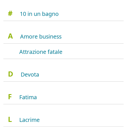
#
10 in un bagno
A
Amore business
Attrazione fatale
D
Devota
F
Fatima
L
Lacrime