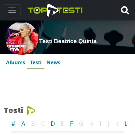
Testi Beatrice Quinta
Albums
Testi
News
Testi
#
A
B
C
D
E
F
G
H
I
J
K
L