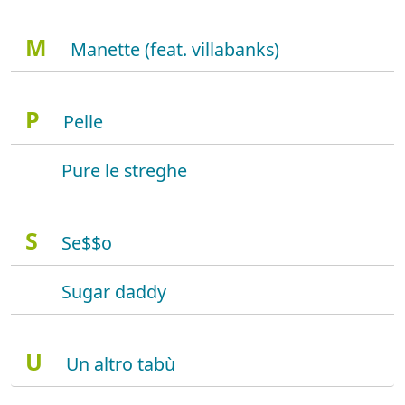
M
Manette (feat. villabanks)
P
Pelle
Pure le streghe
S
Se$$o
Sugar daddy
U
Un altro tabù