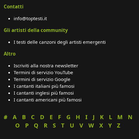
Contatti
info@toptesti.it
Gli artisti della community
I testi delle canzoni degli artisti emergenti
Altro
Iscriviti alla nostra newsletter
Termini di servizio YouTube
Termini di servizio Google
I cantanti italiani più famosi
I cantanti inglesi più famosi
I cantanti americani più famosi
#
A
B
C
D
E
F
G
H
I
J
K
L
M
N
O
P
Q
R
S
T
U
V
W
X
Y
Z