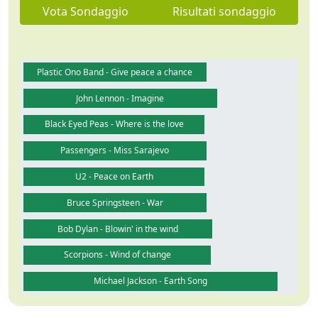
Vota Sondaggio
Risultati sondaggio
Plastic Ono Band - Give peace a chance
John Lennon - Imagine
Black Eyed Peas - Where is the love
Passengers - Miss Sarajevo
U2 - Peace on Earth
Bruce Springsteen - War
Bob Dylan - Blowin' in the wind
Scorpions - Wind of change
Michael Jackson - Earth Song