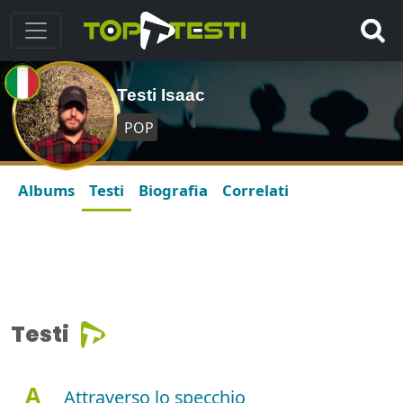
Testi Isaac
POP
Albums
Testi
Biografia
Correlati
Testi
A
Attraverso lo specchio