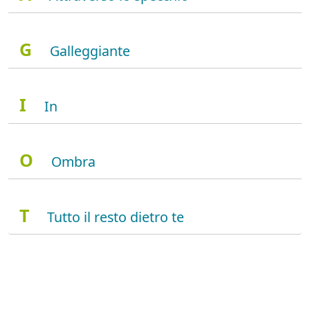
G
Galleggiante
I
In
O
Ombra
T
Tutto il resto dietro te