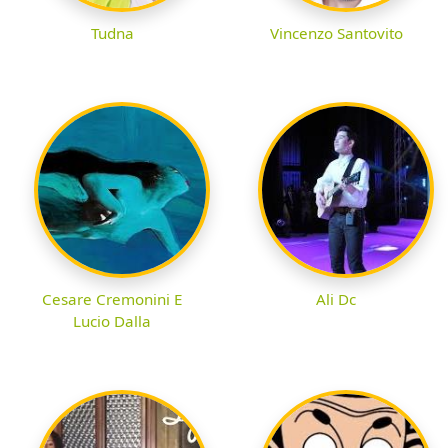
Tudna
Vincenzo Santovito
Cesare Cremonini E
Ali Dc
Lucio Dalla