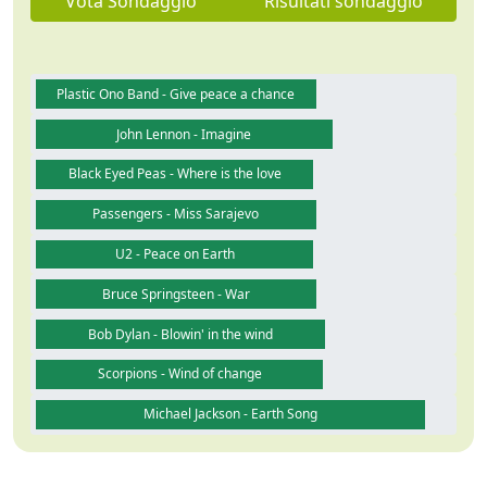
Vota Sondaggio
Risultati sondaggio
Plastic Ono Band - Give peace a chance
John Lennon - Imagine
Black Eyed Peas - Where is the love
Passengers - Miss Sarajevo
U2 - Peace on Earth
Bruce Springsteen - War
Bob Dylan - Blowin' in the wind
Scorpions - Wind of change
Michael Jackson - Earth Song