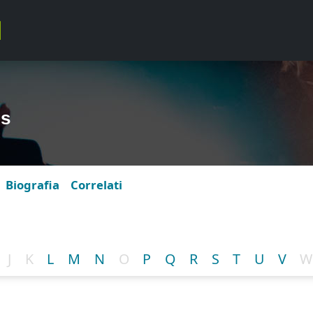
us
Biografia
Correlati
J
K
L
M
N
O
P
Q
R
S
T
U
V
W