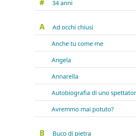
#
34 anni
A
Ad occhi chiusi
Anche tu come me
Angela
Annarella
Autobiografia di uno spettato
Avremmo mai potuto?
B
Buco di pietra