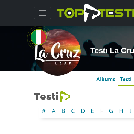
Testi La Cr
Albums
Testi
Testi
#
A
B
C
D
E
F
G
H
I