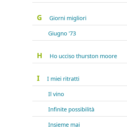
G
Giorni migliori
Giugno '73
H
Ho ucciso thurston moore
I
I miei ritratti
Il vino
Infinite possibilità
Insieme mai