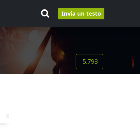
Invia un testo
5.793
X
Y
Z