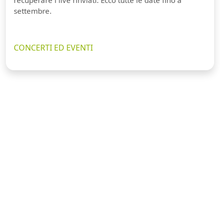
recuperare i live rinviati. Ecco tutte le date fino a
settembre.
CONCERTI ED EVENTI