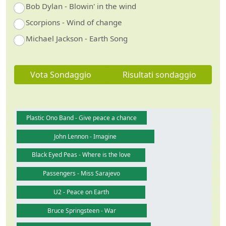
Bob Dylan - Blowin' in the wind
Scorpions - Wind of change
Michael Jackson - Earth Song
Vota Sondaggio
Risultati sondaggio
Plastic Ono Band - Give peace a chance
John Lennon - Imagine
Black Eyed Peas - Where is the love
Passengers - Miss Sarajevo
U2 - Peace on Earth
Bruce Springsteen - War