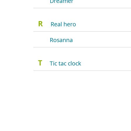
Dreamer
R
Real hero
Rosanna
T
Tic tac clock