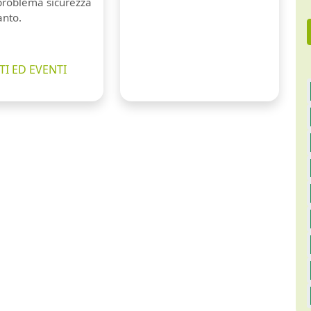
 problema sicurezza
anto.
I ED EVENTI