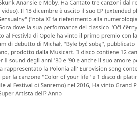
Skunk Anansie e Moby. Ha Cantato tre canzoni dal re
ideo). Il 13 dicembre è uscito il suo EP (extended play)
 ''Sensualny'' ("nota XI fa rieferimento alla numerologi
ora dove la sua performance del classico ''Oči čërnye'
o al Festivla di Opole ha vinto il primo premio con l
lbum di debutto di Michał, ''Byle być sobą'', pubblica
and, prodotto dalla Musicart. Il disco contiene 12 can
per il sound degli anni '80 e '90 e anche il suo amore p
ha rappresentato la Polonia all' Eurovision song cont
o per la canzone ''Color of your life'' e 1 disco di plat
ile al Festival di Sanremo) nel 2016, Ha vinto Grand 
 Super Artista dell? Anno