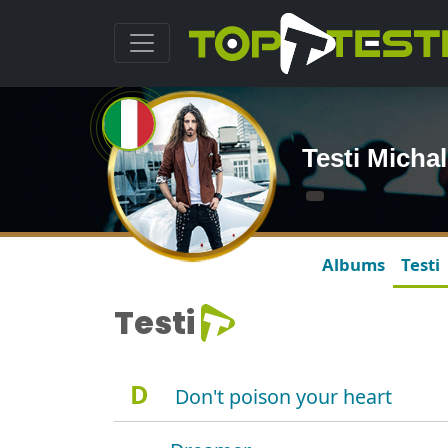
Testi Micha
Albums
Testi
Testi
D
Don't poison your heart