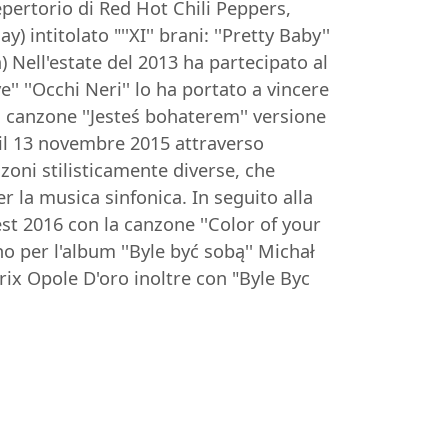
pertorio di Red Hot Chili Peppers,
 intitolato "''XI'' brani: ''Pretty Baby''
a) Nell'estate del 2013 ha partecipato al
' ''Occhi Neri'' lo ha portato a vincere
a canzone ''Jesteś bohaterem'' versione
to il 13 novembre 2015 attraverso
zoni stilisticamente diverse, che
er la musica sinfonica. In seguito alla
est 2016 con la canzone ''Color of your
ino per l'album ''Byle być sobą'' Michał
Prix Opole D'oro inoltre con "Byle Byc