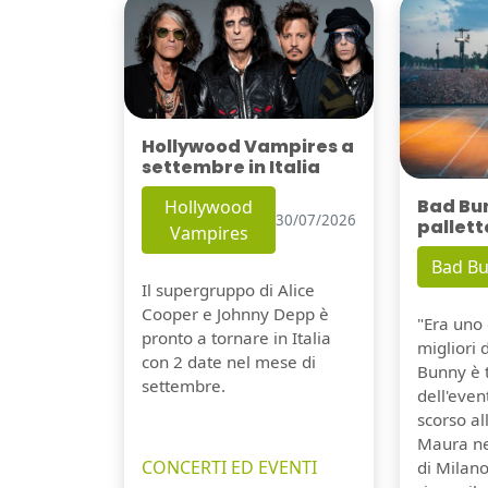
Hollywood Vampires a
settembre in Italia
Bad Bu
Hollywood
30/07/2026
pallett
Vampires
Bad B
Il supergruppo di Alice
Cooper e Johnny Depp è
"Era uno 
pronto a tornare in Italia
migliori 
con 2 date nel mese di
Bunny è 
settembre.
dell'even
scorso a
Maura ne
CONCERTI ED EVENTI
di Milano