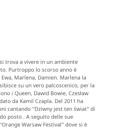
si trova a vivere in un ambiente
anto. Purtroppo lo scorso anno è
o: Ewa, Marlena, Damien. Marlena la
esibisce su un vero palcoscenico, per la
i sono i Queen, Dawid Bowie, Czesław
ndato da Kamil Czapla. Del 2011 ha
ni cantando ''Dziwny jest ten świat'' di
do posto . A seguito delle sue
''Orange Warsaw Festival'' dove si è