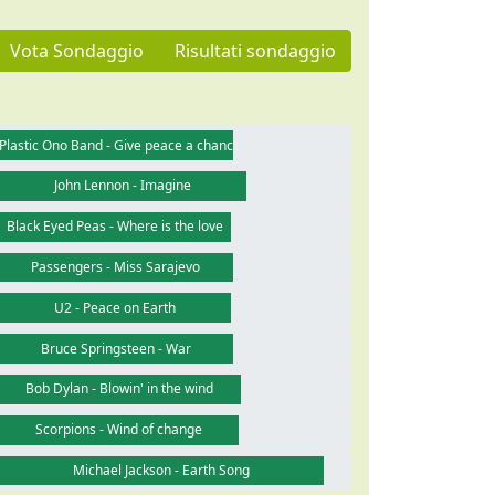
Vota Sondaggio
Risultati sondaggio
Plastic Ono Band - Give peace a chance
John Lennon - Imagine
Black Eyed Peas - Where is the love
Passengers - Miss Sarajevo
U2 - Peace on Earth
Bruce Springsteen - War
Bob Dylan - Blowin' in the wind
Scorpions - Wind of change
Michael Jackson - Earth Song