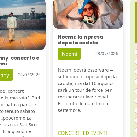
Noemi: la ripresa
dopo la caduta
Noemi
23/07/2026
nny: concerto a
oni
Noemi dovrà osservare 4
unny
24/07/2026
settimane di riposo dopo la
caduta, ma dal 16 agosto
sarà un tour de force per
dei concerti
recuperare i live rinviati.
della mia vita". Bad
Ecco tutte le date fino a
tornato a parlare
settembre.
to tenuto sabato
ll'Ippodromo La
lla zona San Siro
. E la grandine
CONCERTI ED EVENTI