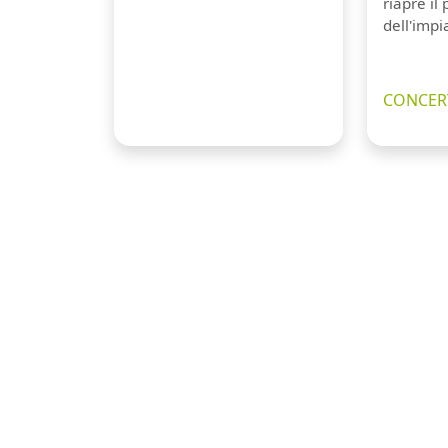
riapre il
dell'impi
CONCERT