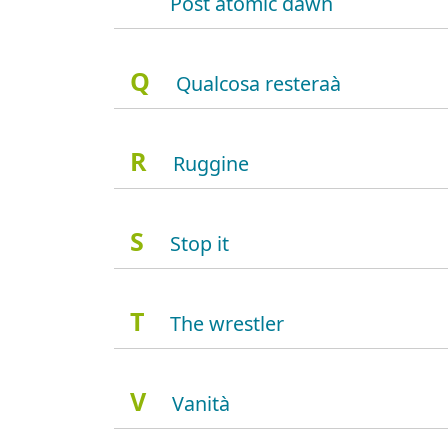
Post atomic dawn
Q
Qualcosa resteraà
R
Ruggine
S
Stop it
T
The wrestler
V
Vanità