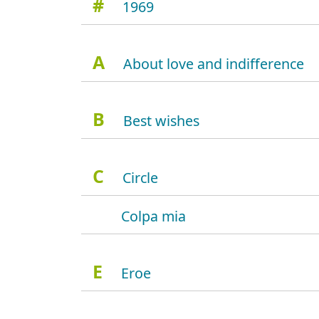
#
1969
A
About love and indifference
B
Best wishes
C
Circle
Colpa mia
E
Eroe