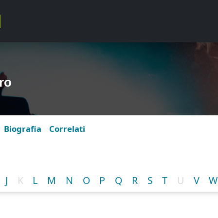
ro
Biografia
Correlati
J
K
L
M
N
O
P
Q
R
S
T
U
V
W