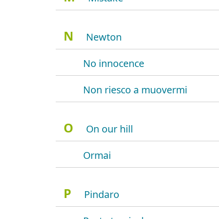
N
Newton
No innocence
Non riesco a muovermi
O
On our hill
Ormai
P
Pindaro