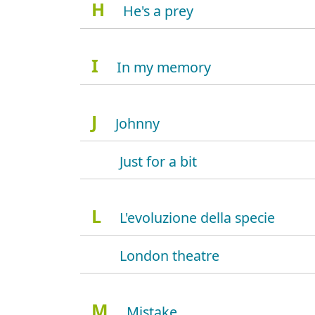
H
He's a prey
I
In my memory
J
Johnny
Just for a bit
L
L'evoluzione della specie
London theatre
M
Mistake