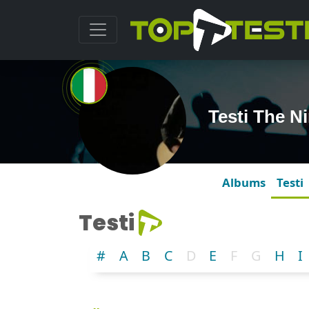
Testi The Ni
Albums
Testi
Testi
#
A
B
C
D
E
F
G
H
I