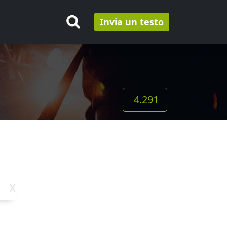
Invia un testo
4.291
X
Y
Z