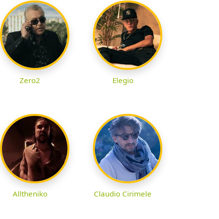
Zero2
Elegio
Alltheniko
Claudio Cirimele