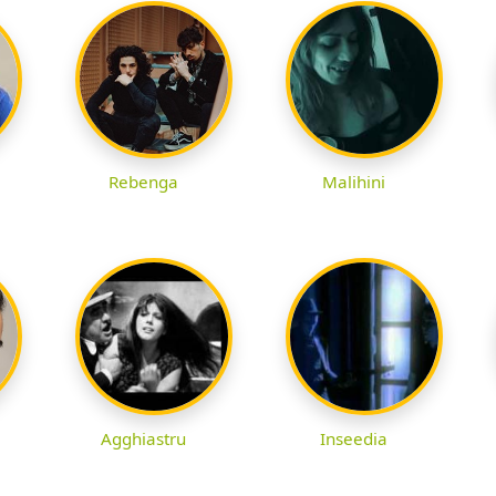
Rebenga
Malihini
Agghiastru
Inseedia