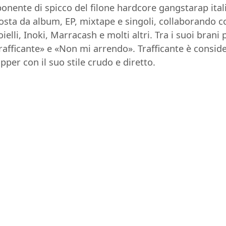
ponente di spicco del filone hardcore gangstarap ital
sta da album, EP, mixtape e singoli, collaborando co
elli, Inoki, Marracash e molti altri. Tra i suoi brani
rafficante» e «Non mi arrendo». Trafficante è consid
pper con il suo stile crudo e diretto.