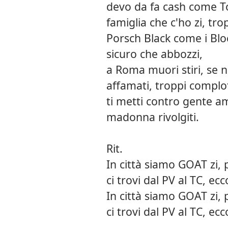
devo da fa cash come To
famiglia che c'ho zi, tro
Porsch Black come i Block
sicuro che abbozzi,
a Roma muori stiri, se no
affamati, troppi complot
ti metti contro gente am
madonna rivolgiti.
Rit.
In città siamo GOAT zi, pa
ci trovi dal PV al TC, ecc
In città siamo GOAT zi, p
ci trovi dal PV al TC, ecc