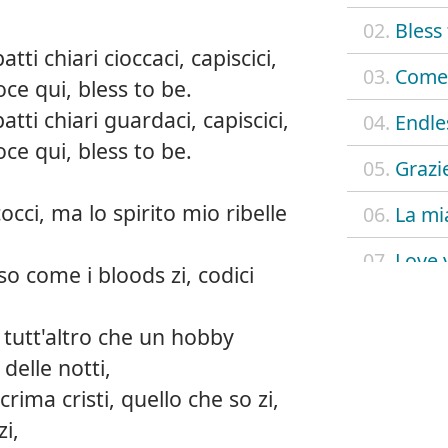
02.
Bless
tti chiari cioccaci, capiscici,
03.
Come 
oce qui, bless to be.
atti chiari guardaci, capiscici,
04.
Endle
oce qui, bless to be.
05.
Grazi
occi, ma lo spirito mio ribelle
06.
La mi
07.
Love 
so come i bloods zi, codici
08.
Reve
 tutt'altro che un hobby
09.
Sono
delle notti,
rima cristi, quello che so zi,
10.
Ultra
i,