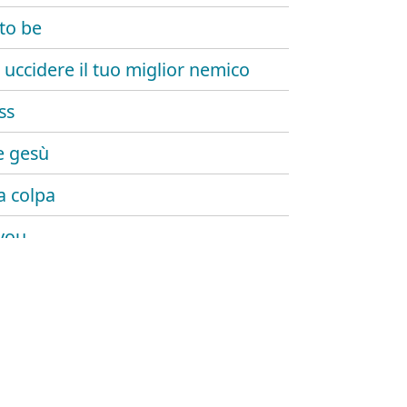
 to be
uccidere il tuo miglior nemico
ss
e gesù
a colpa
you
renzah
violence