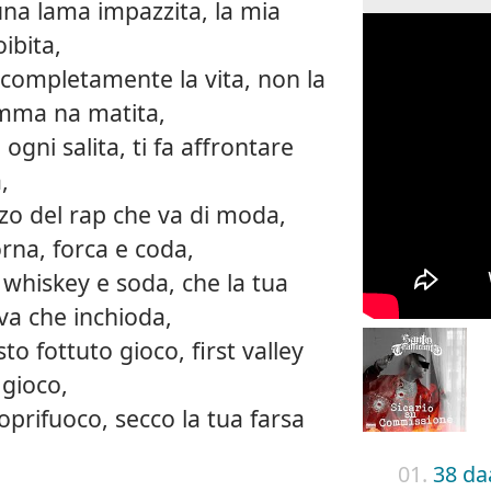
 una lama impazzita, la mia
ibita,
 completamente la vita, non la
omma na matita,
 ogni salita, ti fa affrontare
,
zo del rap che va di moda,
rna, forca e coda,
, whiskey e soda, che la tua
va che inchioda,
o fottuto gioco, first valley
 gioco,
coprifuoco, secco la tua farsa
01.
38 da