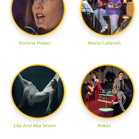
Romina Power
Mario Cafarelli
Lda And Aka Seven
Rokas