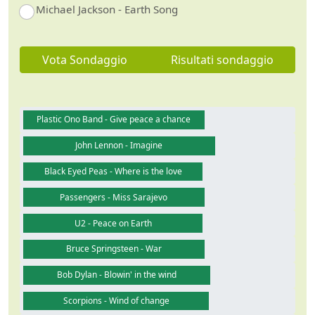
Michael Jackson - Earth Song
Vota Sondaggio
Risultati sondaggio
Plastic Ono Band - Give peace a chance
John Lennon - Imagine
Black Eyed Peas - Where is the love
Passengers - Miss Sarajevo
U2 - Peace on Earth
Bruce Springsteen - War
Bob Dylan - Blowin' in the wind
Scorpions - Wind of change