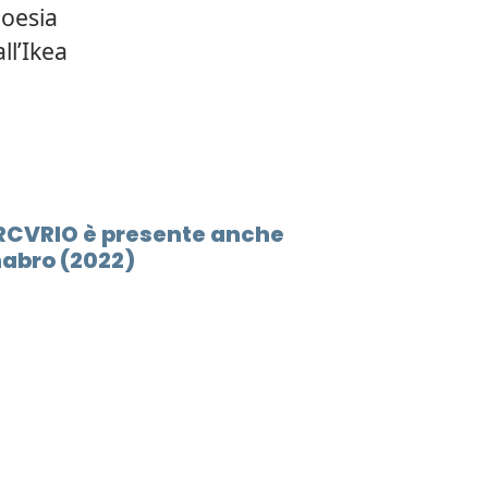
poesia
ll’Ikea
MERCVRIO è presente anche
nabro (2022)