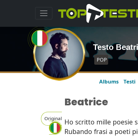
Testo Beatr
POP
Albums
Testi
Beatrice
Original
Ho scritto mille poesie s
Rubando frasi a poeti p