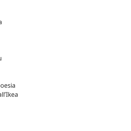
a
u
poesia
ll’Ikea