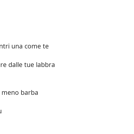
ntri una come te
re dalle tue labbra
ai meno barba
u