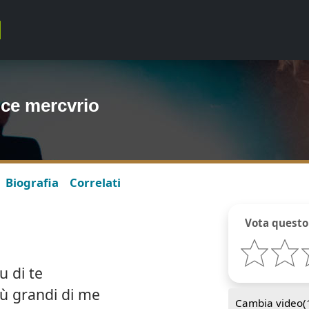
ice mercvrio
Biografia
Correlati
Vota questo
u di te
iù grandi di me
Cambia video(