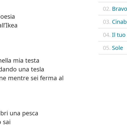
02.
Bravo
poesia
03.
Cinab
ll’Ikea
04.
Il tuo
05.
Sole
 nella mia testa
idando una tesla
ne mentre sei ferma al
bri una pesca
 sai