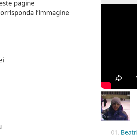
ueste pagine
corrisponda l’immagine
ei
n
u
01.
Beatr