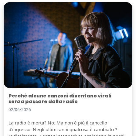
Perché alcune canzoni diventano virali
senza passare dalla radio
02/06/2026
La radio è morta? No. Ma non è più il cancello
d'ingresso. Negli ultimi anni qualcosa è cambiato ?
radicalmente. Canzoni sconosciute esplodono in pochi