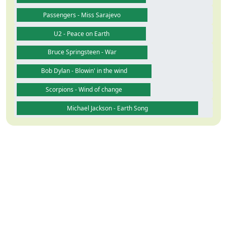
Passengers - Miss Sarajevo
U2 - Peace on Earth
Bruce Springsteen - War
Bob Dylan - Blowin' in the wind
Scorpions - Wind of change
Michael Jackson - Earth Song