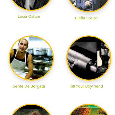
Lucia Ostuni
Clelia Scalzo
Gente De Borgata
Kill Your Boyfriend