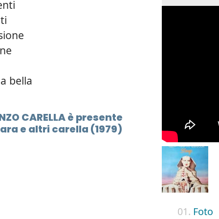
enti
ti
sione
one
a bella
 ENZO CARELLA è presente
ra e altri carella (1979)
01.
Foto