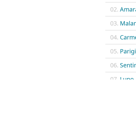
02.
Amar
03.
Mala
04.
Carm
05.
Parigi
06.
Senti
07.
Lupo
08.
Oh rai