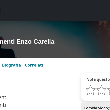
menti Enzo Carella
Biografia
Correlati
Vota questo
nti
nti
Cambia video(