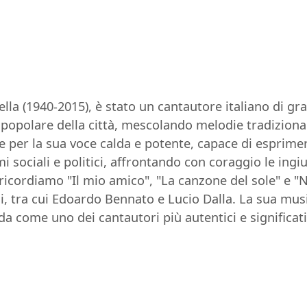
lla (1940-2015), è stato un cantautore italiano di gra
a popolare della città, mescolando melodie tradiziona
nse per la sua voce calda e potente, capace di esprime
 sociali e politici, affrontando con coraggio le ingiust
i ricordiamo "Il mio amico", "La canzone del sole" e "
ani, tra cui Edoardo Bennato e Lucio Dalla. La sua mu
da come uno dei cantautori più autentici e significativ