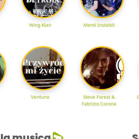
Wing Klan
Menti Instabili
Ventuno
Steve Forest &
G
Fabrizio Corona
la musica
S