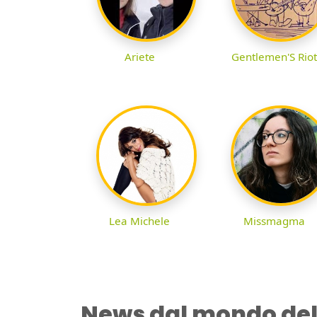
Ariete
Gentlemen'S Riot
Lea Michele
Missmagma
News dal mondo del