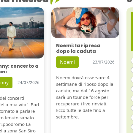
Noemi: la ripresa
dopo la caduta
Noemi
23/07/2026
nny: concerto a
oni
Noemi dovrà osservare 4
unny
24/07/2026
settimane di riposo dopo la
caduta, ma dal 16 agosto
sarà un tour de force per
dei concerti
recuperare i live rinviati.
della mia vita". Bad
Ecco tutte le date fino a
tornato a parlare
settembre.
to tenuto sabato
ll'Ippodromo La
lla zona San Siro