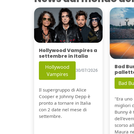
Hollywood Vampires a
settembre in Italia
Bad Bu
Hollywood
30/07/2026
pallett
Vampires
Bad B
Il supergruppo di Alice
Cooper e Johnny Depp è
"Era uno 
pronto a tornare in Italia
migliori 
con 2 date nel mese di
Bunny è 
settembre.
dell'even
scorso a
Maura ne