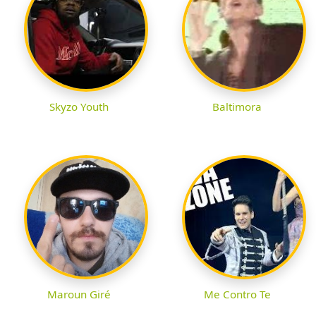
Skyzo Youth
Baltimora
Maroun Giré
Me Contro Te