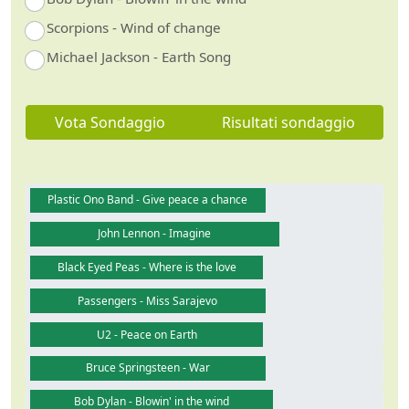
Scorpions - Wind of change
Michael Jackson - Earth Song
Vota Sondaggio
Risultati sondaggio
Plastic Ono Band - Give peace a chance
John Lennon - Imagine
Black Eyed Peas - Where is the love
Passengers - Miss Sarajevo
U2 - Peace on Earth
Bruce Springsteen - War
Bob Dylan - Blowin' in the wind