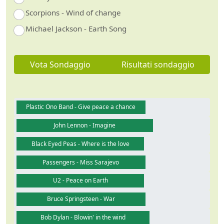
Scorpions - Wind of change
Michael Jackson - Earth Song
Vota Sondaggio
Risultati sondaggio
Plastic Ono Band - Give peace a chance
John Lennon - Imagine
Black Eyed Peas - Where is the love
Passengers - Miss Sarajevo
U2 - Peace on Earth
Bruce Springsteen - War
Bob Dylan - Blowin' in the wind