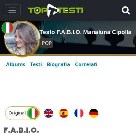
Testo F.A.B.I.O. Marialuna Cipolla
POP
Albums
Testi
Biografia
Correlati
Original
F.A.B.I.O.