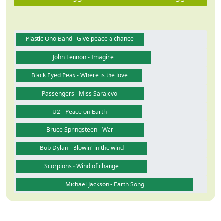
Plastic Ono Band - Give peace a chance
John Lennon - Imagine
Black Eyed Peas - Where is the love
Passengers - Miss Sarajevo
U2 - Peace on Earth
Bruce Springsteen - War
Bob Dylan - Blowin' in the wind
Scorpions - Wind of change
Michael Jackson - Earth Song