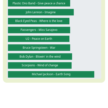
Plastic Ono Band - Give peace a chance
John Lennon - Imagine
Black Eyed Peas - Where is the love
Passengers - Miss Sarajevo
U2 - Peace on Earth
Bruce Springsteen - War
Bob Dylan - Blowin' in the wind
Scorpions - Wind of change
Michael Jackson - Earth Song