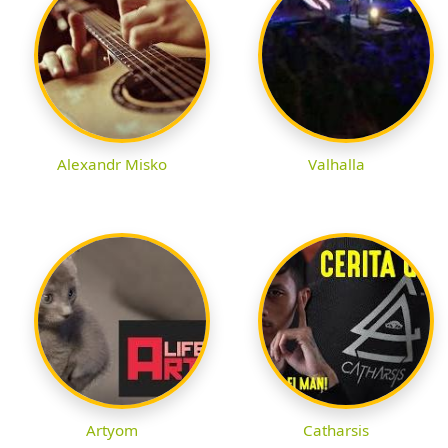
Alexandr Misko
Valhalla
Artyom
Catharsis