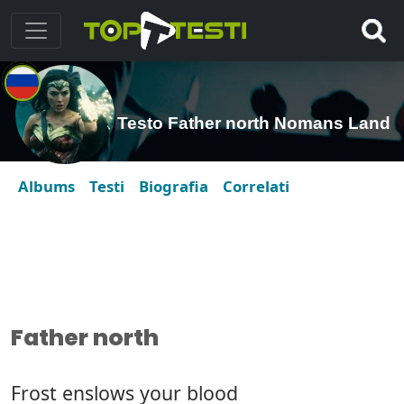
Testo Father north Nomans Land
Albums
Testi
Biografia
Correlati
Father north
Frost enslows your blood