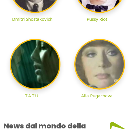
Dmitri Shostakovich
Pussy Riot
T.A.T.U.
Alla Pugacheva
News dal mondo della