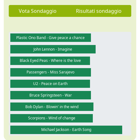
Vota Sondaggio
Risultati sondaggio
Plastic Ono Band - Give peace a chance
John Lennon - Imagine
Black Eyed Peas - Where is the love
Passengers - Miss Sarajevo
U2 - Peace on Earth
Bruce Springsteen - War
Bob Dylan - Blowin' in the wind
Scorpions - Wind of change
Michael Jackson - Earth Song