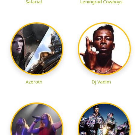
Satarial
Leningrad Cowboys
Azeroth
Dj Vadim