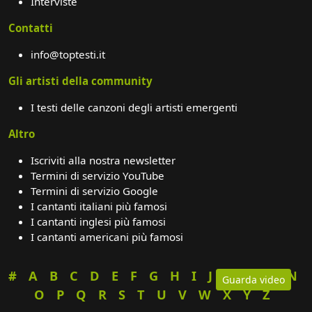
Interviste
Contatti
info@toptesti.it
Gli artisti della community
I testi delle canzoni degli artisti emergenti
Altro
Iscriviti alla nostra newsletter
Termini di servizio YouTube
Termini di servizio Google
I cantanti italiani più famosi
I cantanti inglesi più famosi
I cantanti americani più famosi
#
A
B
C
D
E
F
G
H
I
J
K
L
M
N
Guarda video
O
P
Q
R
S
T
U
V
W
X
Y
Z