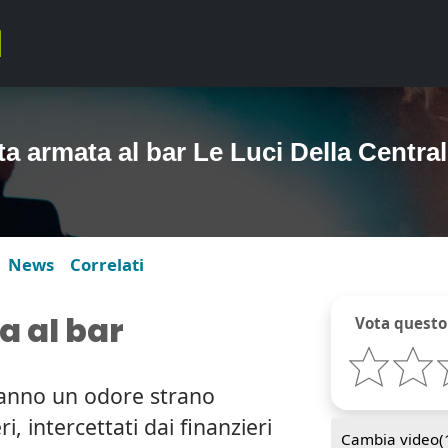
ta armata al bar Le Luci Della Centra
News
Correlati
a al bar
Vota questo
fanno un odore strano
eri, intercettati dai finanzieri
Cambia video(