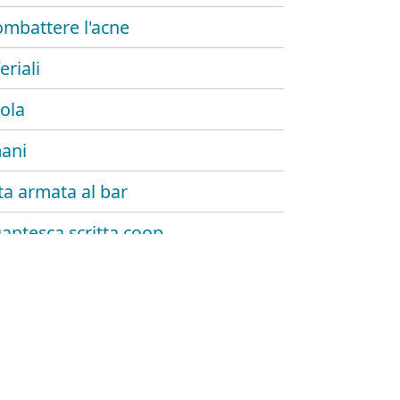
ombattere l'acne
eriali
ola
ani
tta armata al bar
gantesca scritta coop
 camerieri
ioni seriali di celi stellati
arage a milano nord