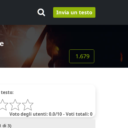
Invia un testo
le
1.679
 testo:
Voto degli utenti: 0.0/10 - Voti totali: 0
1
di 3)