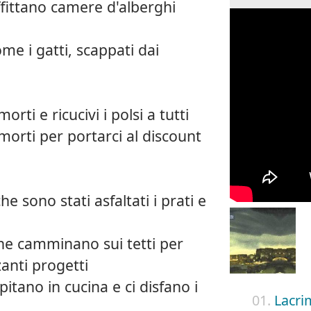
affittano camere d'alberghi
me i gatti, scappati dai
orti e ricucivi i polsi a tutti
 morti per portarci al discount
he sono stati asfaltati i prati e
he camminano sui tetti per
anti progetti
ipitano in cucina e ci disfano i
01.
Lacri