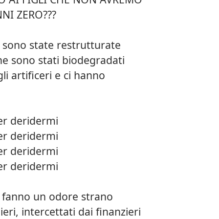
NNI ZERO???
 sono state restrutturate
i che sono stati biodegradati
i artificeri e ci hanno
er deridermi
er deridermi
er deridermi
er deridermi
e fanno un odore strano
 ieri, intercettati dai finanzieri