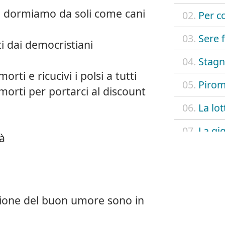
cui dormiamo da soli come cani
02.
Per c
03.
Sere f
 dai democristiani
04.
Stagn
orti e ricucivi i polsi a tutti
05.
Pirom
 morti per portarci al discount
06.
La lo
07.
La gi
là
08.
Fare i
09.
Produz
azione del buon umore sono in
10.
Nei g