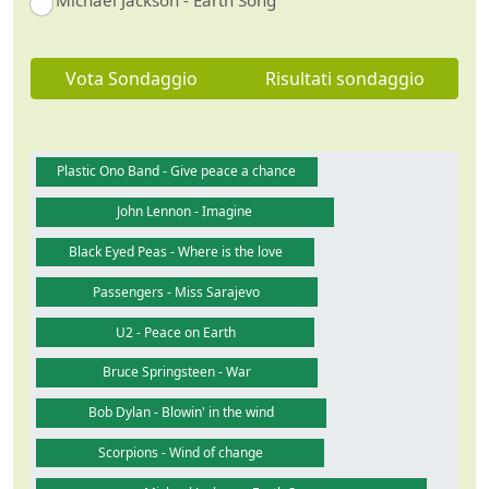
Michael Jackson - Earth Song
Vota Sondaggio
Risultati sondaggio
Plastic Ono Band - Give peace a chance
John Lennon - Imagine
Black Eyed Peas - Where is the love
Passengers - Miss Sarajevo
U2 - Peace on Earth
Bruce Springsteen - War
Bob Dylan - Blowin' in the wind
Scorpions - Wind of change