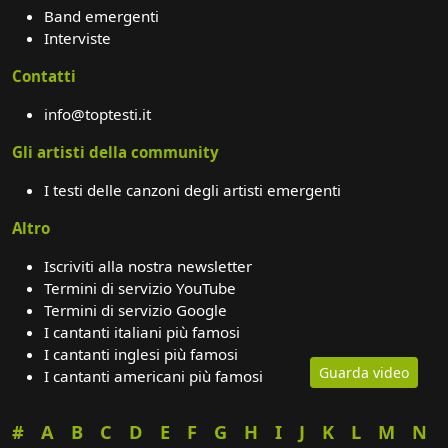
Band emergenti
Interviste
Contatti
info@toptesti.it
Gli artisti della community
I testi delle canzoni degli artisti emergenti
Altro
Iscriviti alla nostra newsletter
Termini di servizio YouTube
Termini di servizio Google
I cantanti italiani più famosi
I cantanti inglesi più famosi
Guarda video
I cantanti americani più famosi
#
A
B
C
D
E
F
G
H
I
J
K
L
M
N