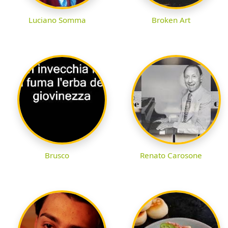
Luciano Somma
Broken Art
Brusco
Renato Carosone