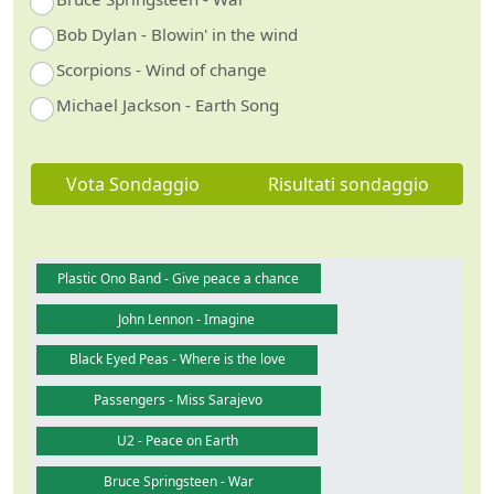
Bob Dylan - Blowin' in the wind
Scorpions - Wind of change
Michael Jackson - Earth Song
Vota Sondaggio
Risultati sondaggio
Plastic Ono Band - Give peace a chance
John Lennon - Imagine
Black Eyed Peas - Where is the love
Passengers - Miss Sarajevo
U2 - Peace on Earth
Bruce Springsteen - War