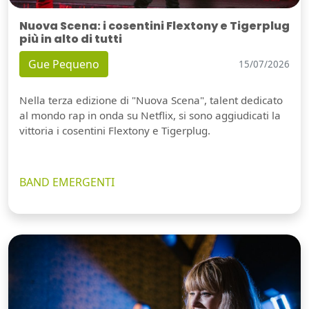
Nuova Scena: i cosentini Flextony e Tigerplug
più in alto di tutti
Gue Pequeno
15/07/2026
Nella terza edizione di "Nuova Scena", talent dedicato
al mondo rap in onda su Netflix, si sono aggiudicati la
vittoria i cosentini Flextony e Tigerplug.
BAND EMERGENTI