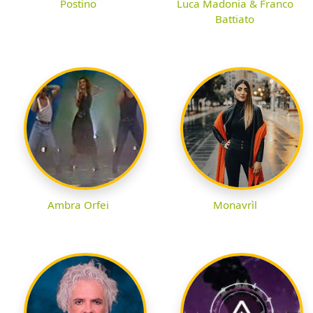
Postino
Luca Madonia & Franco
Battiato
Ambra Orfei
Monavrìl