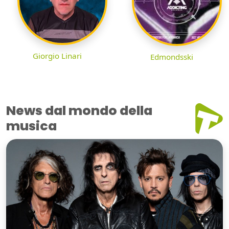
Giorgio Linari
Edmondsski
News dal mondo della
musica