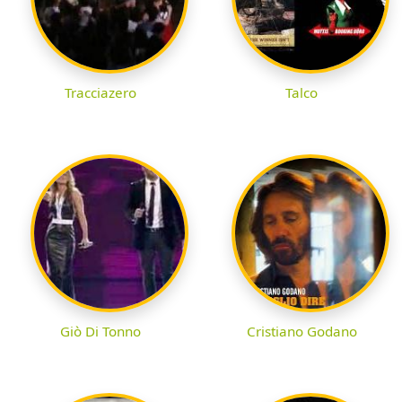
Tracciazero
Talco
Giò Di Tonno
Cristiano Godano