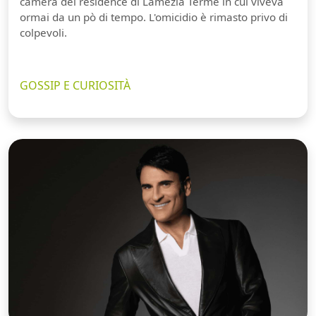
camera del residence di Lamezia Terme in cui viveva
ormai da un pò di tempo. L'omicidio è rimasto privo di
colpevoli.
GOSSIP E CURIOSITÀ