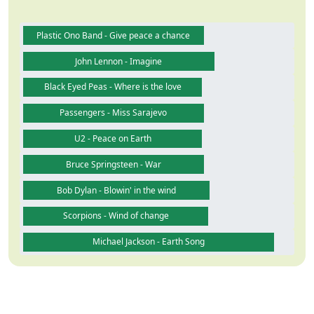
Plastic Ono Band - Give peace a chance
John Lennon - Imagine
Black Eyed Peas - Where is the love
Passengers - Miss Sarajevo
U2 - Peace on Earth
Bruce Springsteen - War
Bob Dylan - Blowin' in the wind
Scorpions - Wind of change
Michael Jackson - Earth Song