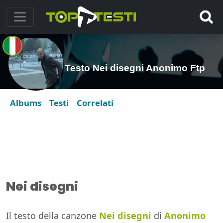
Testo Nei disegni Anonimo Ftp
Albums
Testi
Correlati
Nei disegni
Il testo della canzone
Nei disegni
di
Anonimo