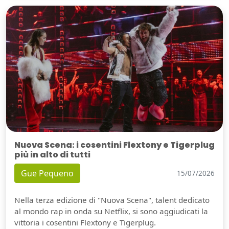
Nuova Scena: i cosentini Flextony e Tigerplug
più in alto di tutti
Gue Pequeno
15/07/2026
Nella terza edizione di "Nuova Scena", talent dedicato
al mondo rap in onda su Netflix, si sono aggiudicati la
vittoria i cosentini Flextony e Tigerplug.