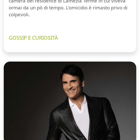
camera del residence di Lamezia Terme in cui viveva
ormai da un pò di tempo. L'omicidio è rimasto privo di
colpevoli.
GOSSIP E CURIOSITÀ