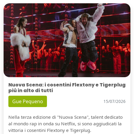
Nuova Scena: i cosentini Flextony e Tigerplug
più in alto di tutti
Gue Pequeno
15/07/2026
Nella terza edizione di "Nuova Scena", talent dedicato
al mondo rap in onda su Netflix, si sono aggiudicati la
vittoria i cosentini Flextony e Tigerplug.