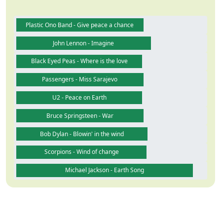
Plastic Ono Band - Give peace a chance
John Lennon - Imagine
Black Eyed Peas - Where is the love
Passengers - Miss Sarajevo
U2 - Peace on Earth
Bruce Springsteen - War
Bob Dylan - Blowin' in the wind
Scorpions - Wind of change
Michael Jackson - Earth Song