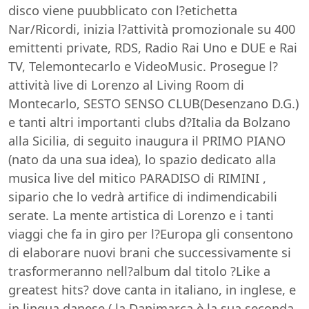
disco viene puubblicato con l?etichetta
Nar/Ricordi, inizia l?attività promozionale su 400
emittenti private, RDS, Radio Rai Uno e DUE e Rai
TV, Telemontecarlo e VideoMusic. Prosegue l?
attività live di Lorenzo al Living Room di
Montecarlo, SESTO SENSO CLUB(Desenzano D.G.)
e tanti altri importanti clubs d?Italia da Bolzano
alla Sicilia, di seguito inaugura il PRIMO PIANO
(nato da una sua idea), lo spazio dedicato alla
musica live del mitico PARADISO di RIMINI ,
sipario che lo vedrà artifice di indimendicabili
serate. La mente artistica di Lorenzo e i tanti
viaggi che fa in giro per l?Europa gli consentono
di elaborare nuovi brani che successivamente si
trasformeranno nell?album dal titolo ?Like a
greatest hits? dove canta in italiano, in inglese, e
in lingua danese ( la Danimarca è la sua seconda