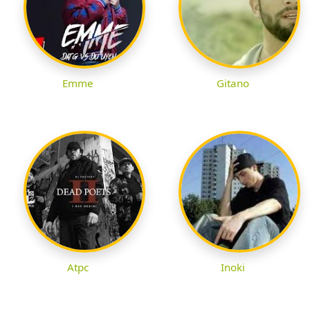
Emme
Gitano
Atpc
Inoki