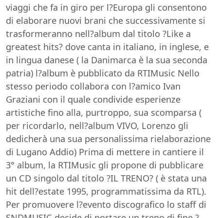
viaggi che fa in giro per l?Europa gli consentono
di elaborare nuovi brani che successivamente si
trasformeranno nell?album dal titolo ?Like a
greatest hits? dove canta in italiano, in inglese, e
in lingua danese ( la Danimarca è la sua seconda
patria) l?album è pubblicato da RTIMusic Nello
stesso periodo collabora con l?amico Ivan
Graziani con il quale condivide esperienze
artistiche fino alla, purtroppo, sua scomparsa (
per ricordarlo, nell?album VIVO, Lorenzo gli
dedicherà una sua personalissima rielaborazione
di Lugano Addio) Prima di mettere in cantiere il
3° album, la RTIMusic gli propone di pubblicare
un CD singolo dal titolo ?IL TRENO? ( è stata una
hit dell?estate 1995, programmatissima da RTL).
Per promuovere l?evento discografico lo staff di
SNDMUSIC decide di portare un treno di fine ?