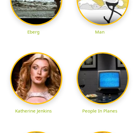
Eberg
Man
Katherine Jenkins
People In Planes