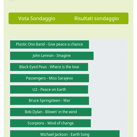
Vota Sondaggio
Risultati sondaggio
Plastic Ono Band - Give peace a chance
John Lennon - Imagine
Black Eyed Peas - Where is the love
Passengers - Miss Sarajevo
U2 - Peace on Earth
Bruce Springsteen - War
Bob Dylan - Blowin' in the wind
Guarda video
Scorpions - Wind of change
Michael Jackson - Earth Song