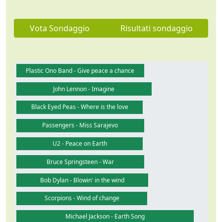
Vota Sondaggio
Risultati sondaggio
Plastic Ono Band - Give peace a chance
John Lennon - Imagine
Black Eyed Peas - Where is the love
Passengers - Miss Sarajevo
U2 - Peace on Earth
Bruce Springsteen - War
Bob Dylan - Blowin' in the wind
Scorpions - Wind of change
Michael Jackson - Earth Song