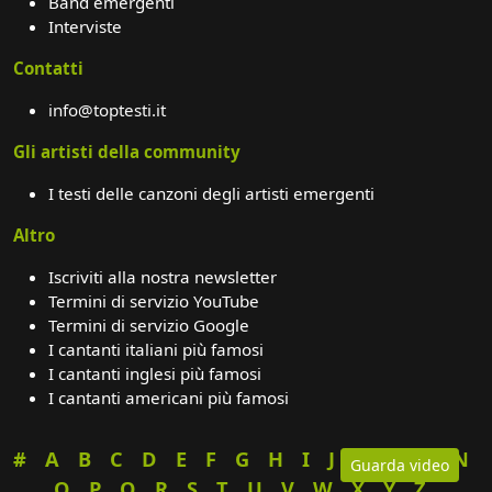
Band emergenti
Interviste
Contatti
info@toptesti.it
Gli artisti della community
I testi delle canzoni degli artisti emergenti
Altro
Iscriviti alla nostra newsletter
Termini di servizio YouTube
Termini di servizio Google
I cantanti italiani più famosi
I cantanti inglesi più famosi
I cantanti americani più famosi
#
A
B
C
D
E
F
G
H
I
J
K
L
M
N
Guarda video
O
P
Q
R
S
T
U
V
W
X
Y
Z