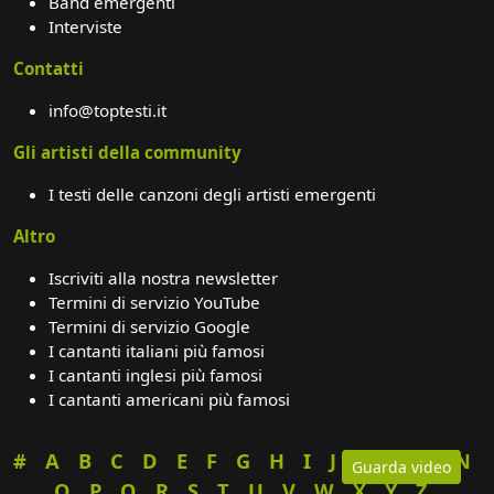
Band emergenti
Interviste
Contatti
info@toptesti.it
Gli artisti della community
I testi delle canzoni degli artisti emergenti
Altro
Iscriviti alla nostra newsletter
Termini di servizio YouTube
Termini di servizio Google
I cantanti italiani più famosi
I cantanti inglesi più famosi
I cantanti americani più famosi
#
A
B
C
D
E
F
G
H
I
J
K
L
M
N
Guarda video
O
P
Q
R
S
T
U
V
W
X
Y
Z