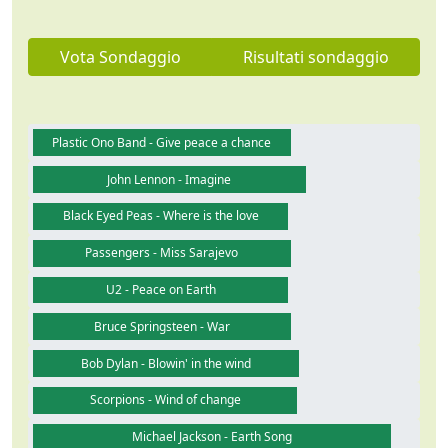
Vota Sondaggio
Risultati sondaggio
Plastic Ono Band - Give peace a chance
John Lennon - Imagine
Black Eyed Peas - Where is the love
Passengers - Miss Sarajevo
U2 - Peace on Earth
Bruce Springsteen - War
Bob Dylan - Blowin' in the wind
Scorpions - Wind of change
Michael Jackson - Earth Song