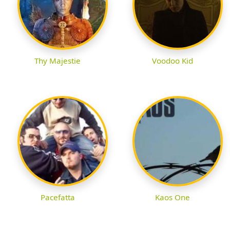
Thy Majestie
Voodoo Kid
Pacefatta
Kaos One