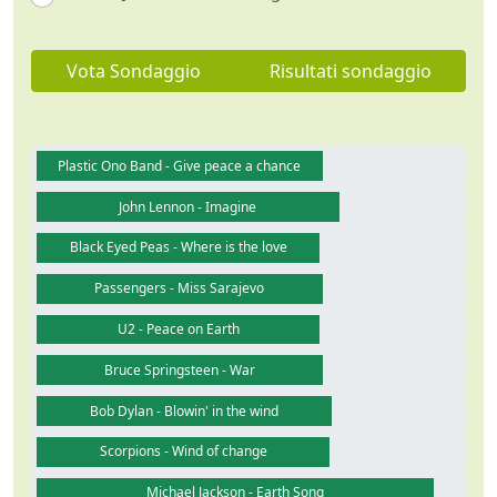
Vota Sondaggio
Risultati sondaggio
Plastic Ono Band - Give peace a chance
John Lennon - Imagine
Black Eyed Peas - Where is the love
Passengers - Miss Sarajevo
U2 - Peace on Earth
Bruce Springsteen - War
Bob Dylan - Blowin' in the wind
Guarda video
Scorpions - Wind of change
Michael Jackson - Earth Song