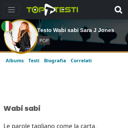
Testo Wabi sabi Sara J Jones
POP
Albums
Testi
Biografia
Correlati
Wabi sabi
Le parole tagliano come la carta,