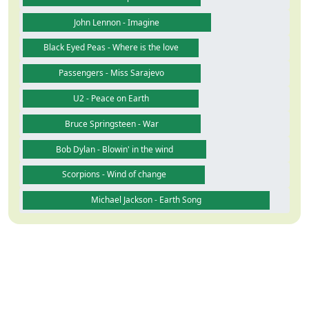
John Lennon - Imagine
Black Eyed Peas - Where is the love
Passengers - Miss Sarajevo
U2 - Peace on Earth
Bruce Springsteen - War
Bob Dylan - Blowin' in the wind
Scorpions - Wind of change
Michael Jackson - Earth Song