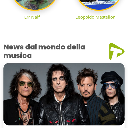
Err Naif
Leopoldo Mastelloni
News dal mondo della
musica