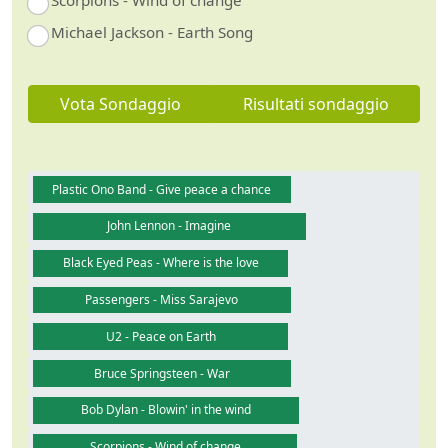
Scorpions - Wind of change
Michael Jackson - Earth Song
Vota Sondaggio
Risultati sondaggio
Plastic Ono Band - Give peace a chance
John Lennon - Imagine
Black Eyed Peas - Where is the love
Passengers - Miss Sarajevo
U2 - Peace on Earth
Bruce Springsteen - War
Bob Dylan - Blowin' in the wind
Scorpions - Wind of change