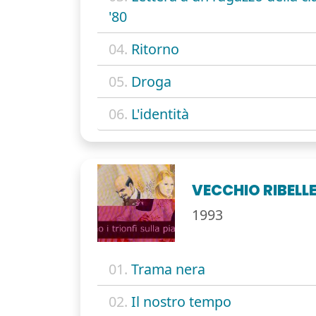
'80
04.
Ritorno
05.
Droga
06.
L'identità
VECCHIO RIBELL
1993
01.
Trama nera
02.
Il nostro tempo