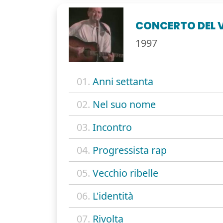
CONCERTO DEL 
1997
01.
Anni settanta
02.
Nel suo nome
03.
Incontro
04.
Progressista rap
05.
Vecchio ribelle
06.
L'identità
07.
Rivolta