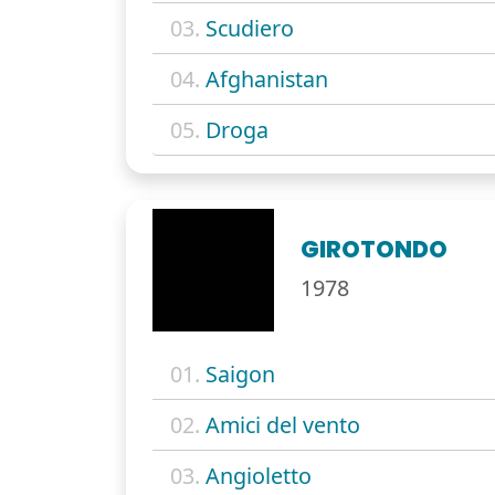
03.
Scudiero
04.
Afghanistan
05.
Droga
GIROTONDO
1978
01.
Saigon
02.
Amici del vento
03.
Angioletto