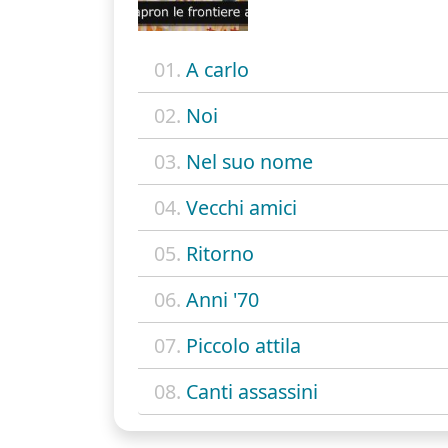
01.
A carlo
02.
Noi
03.
Nel suo nome
04.
Vecchi amici
05.
Ritorno
06.
Anni '70
07.
Piccolo attila
08.
Canti assassini