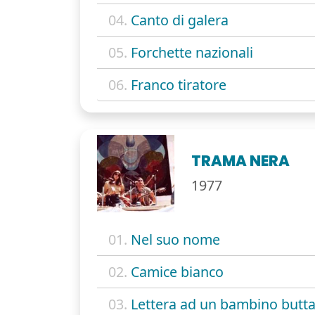
04.
Canto di galera
05.
Forchette nazionali
06.
Franco tiratore
TRAMA NERA
1977
01.
Nel suo nome
02.
Camice bianco
03.
Lettera ad un bambino butta