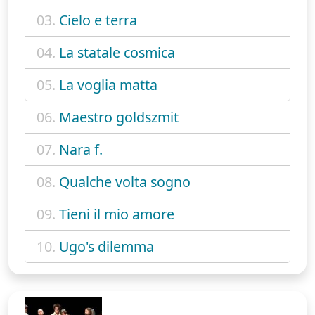
03.
Cielo e terra
04.
La statale cosmica
05.
La voglia matta
06.
Maestro goldszmit
07.
Nara f.
08.
Qualche volta sogno
09.
Tieni il mio amore
10.
Ugo's dilemma