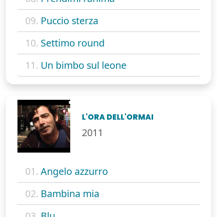
09.
Puccio sterza
10.
Settimo round
11.
Un bimbo sul leone
L'ORA DELL'ORMAI
2011
01.
Angelo azzurro
02.
Bambina mia
03.
Blu