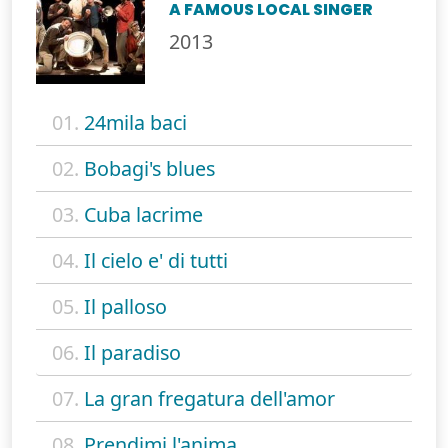
A FAMOUS LOCAL SINGER
2013
01.
24mila baci
02.
Bobagi's blues
03.
Cuba lacrime
04.
Il cielo e' di tutti
05.
Il palloso
06.
Il paradiso
07.
La gran fregatura dell'amor
08.
Prendimi l'anima