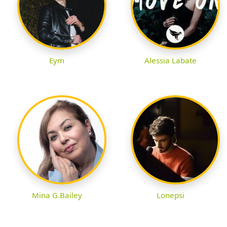
Eym
Alessia Labate
Mina G.Bailey
Lonepsi