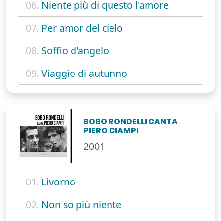
06.
Niente più di questo l'amore
07.
Per amor del cielo
08.
Soffio d'angelo
09.
Viaggio di autunno
BOBO RONDELLI CANTA
PIERO CIAMPI
2001
01.
Livorno
02.
Non so più niente