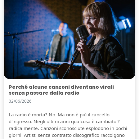
Perché alcune canzoni diventano virali
senza passare dalla radio
02/06/2026
La radio è morta? No. Ma non è più il cancello
d'ingresso. Negli ultimi anni qualcosa è cambiato ?
radicalmente. Canzoni sconosciute esplodono in pochi
giorni. Artisti senza contratto discografico raccolgono