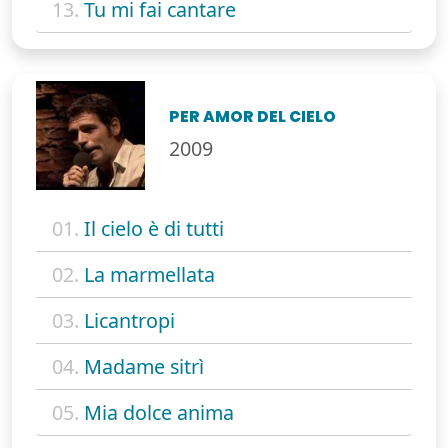
13.
Tu mi fai cantare
PER AMOR DEL CIELO
2009
01.
Il cielo è di tutti
02.
La marmellata
03.
Licantropi
04.
Madame sitrì
05.
Mia dolce anima