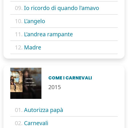
09.
Io ricordo di quando l'amavo
10.
L'angelo
11.
L'andrea rampante
12.
Madre
COME I CARNEVALI
2015
01.
Autorizza papà
02.
Carnevali