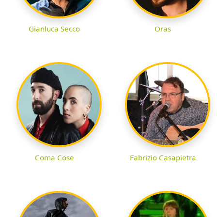
Gianluca Secco
Oras
Coma Cose
Fabrizio Casapietra