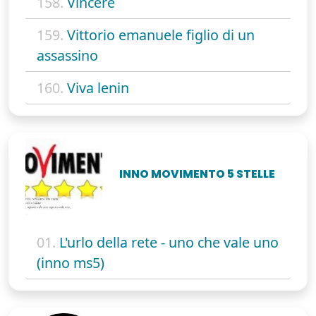
158.
Vincere
159.
Vittorio emanuele figlio di un
assassino
160.
Viva lenin
INNO MOVIMENTO 5 STELLE
01.
L'urlo della rete - uno che vale uno
(inno ms5)