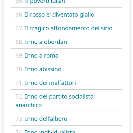
65.
Il povero luisin
66.
Il rosso e' diventato giallo
67.
Il tragico affondamento del sirio
68.
Inno a oberdan
69.
Inno a roma
70.
Inno abissino
71.
Inno dei malfattori
72.
Inno del partito socialista
anarchico
73.
Inno dell'albero
74.
Inno individualista