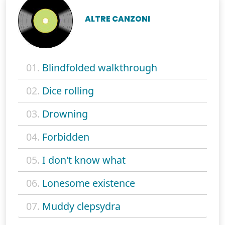
ALTRE CANZONI
01.
Blindfolded walkthrough
02.
Dice rolling
03.
Drowning
04.
Forbidden
05.
I don't know what
06.
Lonesome existence
07.
Muddy clepsydra