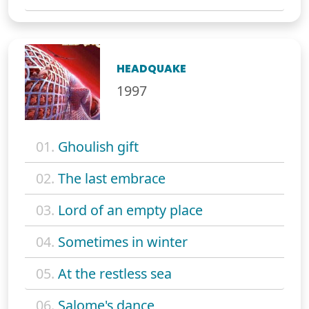
HEADQUAKE
1997
01.
Ghoulish gift
02.
The last embrace
03.
Lord of an empty place
04.
Sometimes in winter
05.
At the restless sea
06.
Salome's dance