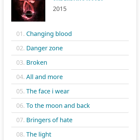
2015
01.
Changing blood
02.
Danger zone
03.
Broken
04.
All and more
05.
The face i wear
06.
To the moon and back
07.
Bringers of hate
08.
The light