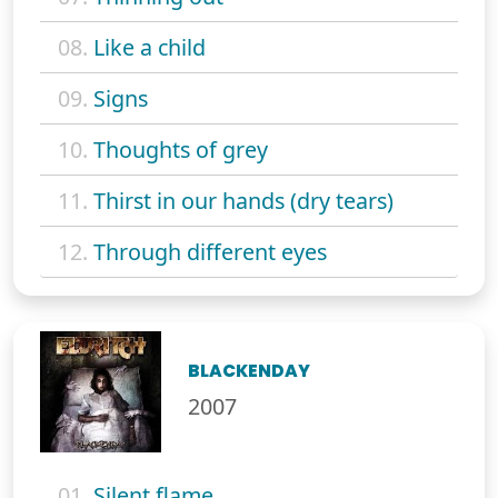
08.
Like a child
09.
Signs
10.
Thoughts of grey
11.
Thirst in our hands (dry tears)
12.
Through different eyes
BLACKENDAY
2007
01.
Silent flame