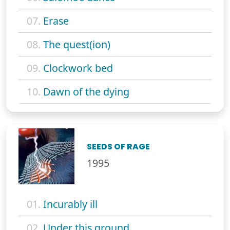
07.
Erase
08.
The quest(ion)
09.
Clockwork bed
10.
Dawn of the dying
SEEDS OF RAGE
1995
01.
Incurably ill
02.
Under this ground