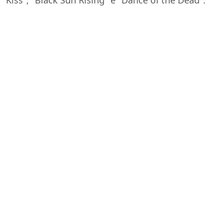
Kiss", "Black Sun Rising" e "Dance of the Dead".