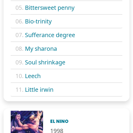
05.
Bittersweet penny
06.
Bio-trinity
07.
Sufferance degree
08.
My sharona
09.
Soul shrinkage
10.
Leech
11.
Little irwin
EL NINO
1998