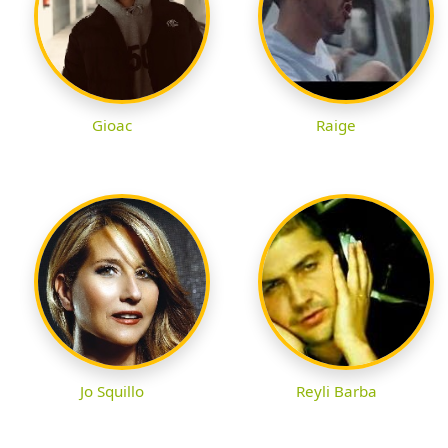
Gioac
Raige
Jo Squillo
Reyli Barba