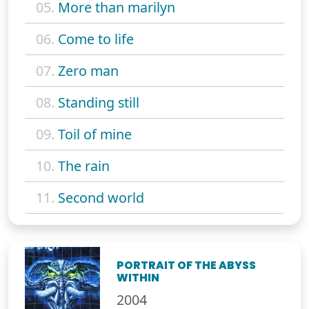
05.
More than marilyn
06.
Come to life
07.
Zero man
08.
Standing still
09.
Toil of mine
10.
The rain
11.
Second world
PORTRAIT OF THE ABYSS
WITHIN
2004