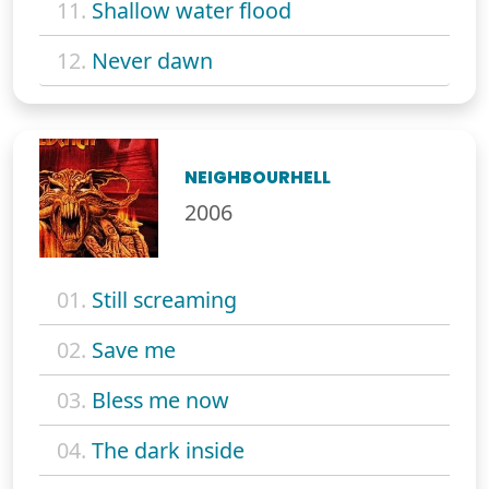
11.
Shallow water flood
12.
Never dawn
NEIGHBOURHELL
2006
01.
Still screaming
02.
Save me
03.
Bless me now
04.
The dark inside