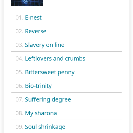
01.
E-nest
02.
Reverse
03.
Slavery on line
04.
Leftlovers and crumbs
05.
Bittersweet penny
06.
Bio-trinity
07.
Suffering degree
08.
My sharona
09.
Soul shrinkage