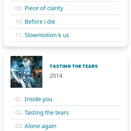
09.
Piece of clarity
10.
Before i die
11.
Slowmotion k us
TASTING THE TEARS
2014
01.
Inside you
02.
Tasting the tears
03.
Alone again