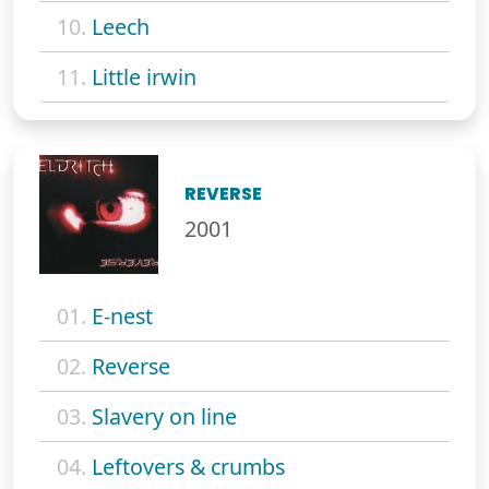
10.
Leech
11.
Little irwin
REVERSE
2001
01.
E-nest
02.
Reverse
03.
Slavery on line
04.
Leftovers & crumbs