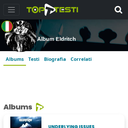
Album Eldritch
Albums
Testi
Biografia
Correlati
Albums
UNDERLYING ISSUES