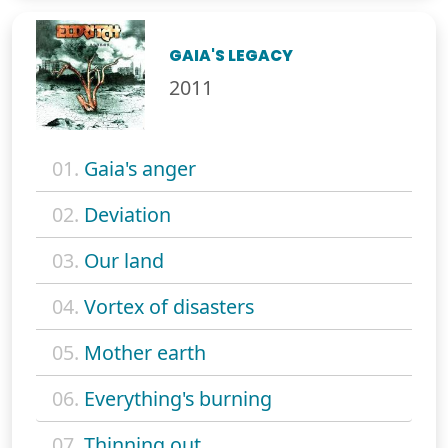
GAIA'S LEGACY
2011
01.
Gaia's anger
02.
Deviation
03.
Our land
04.
Vortex of disasters
05.
Mother earth
06.
Everything's burning
07.
Thinning out